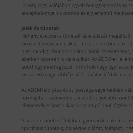
jelenti, vagy valójában egyéb betegségekről van szó
encephalomyelitis pontos és egyértelmű meghatá
Jelek és tünetek
Néhány esetben a tünetek kialakulását megelőző, 
vírusos fertőzésen esik át. Ritkább esetben a rend
nem mindig lehet azonosítani konkrét eseményt,
esetben spontán is kialakulhat. Az ADEM-et jellem
adott egyénnél egyszer fordul elő vagy egy fázisa
visszatérő vagy többfázisú formáit is leírták, ez
Az ADEM lefolyása és súlyossága egyénenként vál
formájában szenvednek; mások súlyosabb tünetek
életveszélyes komplikációk, mint például légzési e
A kezdeti tünetek általában gyorsan kialakulnak,
specifikus tünetek), beleértve a lázat, fejfájást, in