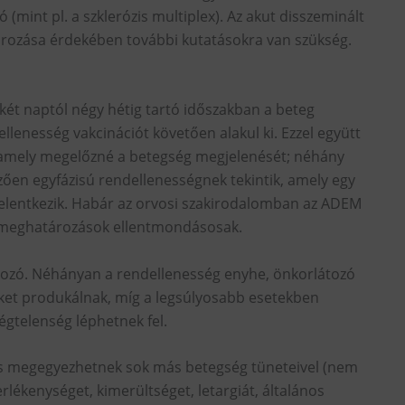
 (mint pl. a szklerózis multiplex). Az akut disszeminált
rozása érdekében további kutatásokra van szükség.
két naptól négy hétig tartó időszakban a beteg
ellenesség vakcinációt követően alakul ki. Ezzel együtt
 amely megelőzné a betegség megjelenését; néhány
zően egyfázisú rendellenességnek tekintik, amely egy
 jelentkezik. Habár az orvosi szakirodalomban az ADEM
en meghatározások ellentmondásosak.
tozó. Néhányan a rendellenesség enyhe, önkorlátozó
et produkálnak, míg a legsúlyosabb esetekben
légtelenség léphetnek fel.
 és megegyezhetnek sok más betegség tüneteivel (nem
gerlékenységet, kimerültséget, letargiát, általános