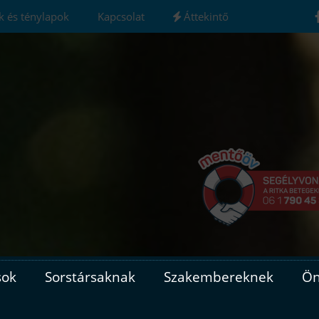
ák és ténylapok
Kapcsolat
Áttekintő
sok
Sorstársaknak
Szakembereknek
Ön