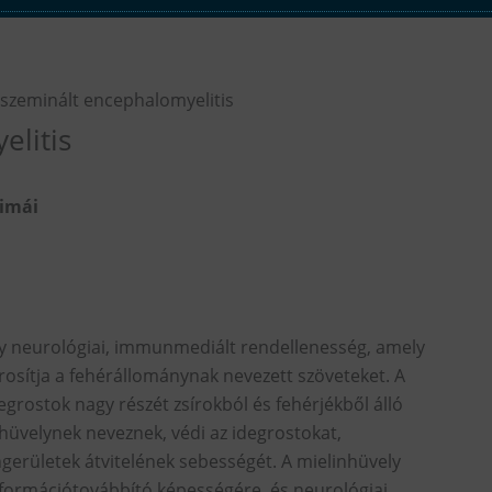
sszeminált encephalomyelitis
elitis
nimái
gy neurológiai, immunmediált rendellenesség, amely
árosítja a fehérállománynak nevezett szöveteket. A
egrostok nagy részét zsírokból és fehérjékből álló
nhüvelynek neveznek, védi az idegrostokat,
ingerületek átvitelének sebességét. A mielinhüvely
információtovábbító képességére, és neurológiai