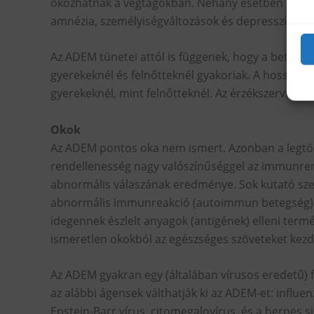
okozhatnak a végtagokban. Néhány esetben tovább
amnézia, személyiségváltozások és depresszió is k
Az ADEM tünetei attól is függenek, hogy a betegs
gyerekeknél és felnőtteknél gyakoriak. A hosszan t
gyerekeknél, mint felnőtteknél. Az érzékszervi zava
Okok
Az ADEM pontos oka nem ismert. Azonban a legtöbb
rendellenesség nagy valószínűséggel az immunrend
abnormális válaszának eredménye. Sok kutató szeri
abnormális immunreakció (autoimmun betegség).
idegennek észlelt anyagok (antigének) elleni termé
ismeretlen okokból az egészséges szöveteket kezd
Az ADEM gyakran egy (általában vírusos eredetű) fe
az alábbi ágensek válthatják ki az ADEM-et: influe
Epstein-Barr vírus, citomegalovírus, és a herpes 