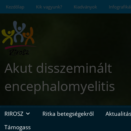
Skip
Kezdőlap
Kik vagyunk?
Kiadványok
Infografik
to
content
Akut disszeminált
encephalomyelitis
RIROSZ
Ritka betegségekről
Aktualitá
Támogass