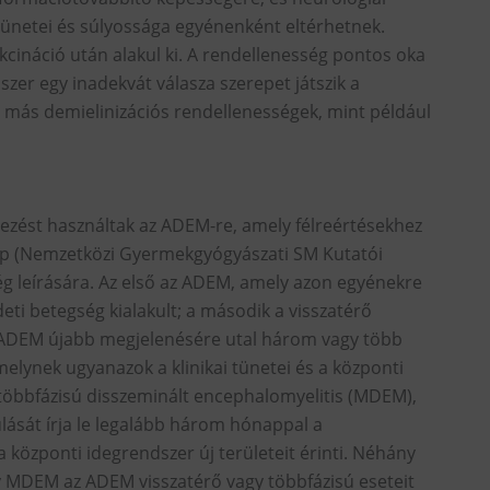
tünetei és súlyossága egyénenként eltérhetnek.
cináció után alakul ki. A rendellenesség pontos oka
zer egy inadekvát válasza szerepet játszik a
s más demielinizációs rendellenességek, mint például
jezést használtak az ADEM-re, amely félreértésekhez
oup (Nemzetközi Gyermekgyógyászati SM Kutatói
ég leírására. Az első az ADEM, amely azon egyénekre
eti betegség kialakult; a második a visszatérő
 ADEM újabb megjelenésére utal három vagy több
elynek ugyanazok a klinikai tünetei és a központi
a többfázisú disszeminált encephalomyelitis (MDEM),
lását írja le legalább három hónappal a
 központi idegrendszer új területeit érinti. Néhány
 MDEM az ADEM visszatérő vagy többfázisú eseteit