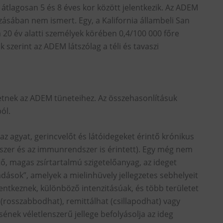
tlagosan 5 és 8 éves kor között jelentkezik. Az ADEM
ásában nem ismert. Egy, a Kalifornia állambeli San
20 év alatti személyek körében 0,4/100 000 főre
 szerint az ADEM látszólag a téli és tavaszi
etnek az ADEM tüneteihez. Az összehasonlításuk
ól.
az agyat, gerincvelőt és látóidegeket érintő krónikus
zer és az immunrendszer is érintett). Egy még nem
tő, magas zsírtartalmú szigetelőanyag, az ideget
dások”, amelyek a mielinhüvely jellegzetes sebhelyeit
jelentkeznek, különböző intenzitásúak, és több területet
 (rosszabbodhat), remittálhat (csillapodhat) vagy
sének véletlenszerű jellege befolyásolja az ideg