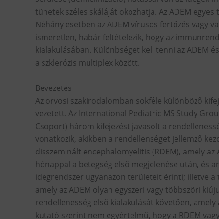
tünetek széles skáláját okozhatja. Az ADEM egyes 
Néhány esetben az ADEM vírusos fertőzés vagy vak
ismeretlen, habár feltételezik, hogy az immunrends
kialakulásában. Különbséget kell tenni az ADEM é
a szklerózis multiplex között.
Bevezetés
Az orvosi szakirodalomban sokféle különböző kife
vezetett. Az International Pediatric MS Study Gr
Csoport) három kifejezést javasolt a rendelleness
vonatkozik, akikben a rendellenséget jellemző kezd
disszeminált encephalomyelitis (RDEM), amely az
hónappal a betegség első megjelenése után, és am
idegrendszer ugyanazon területeit érinti; illetve 
amely az ADEM olyan egyszeri vagy többszöri kiúju
rendellenesség első kialakulását követően, amely a
kutató szerint nem egyértelmű, hogy a RDEM vagy