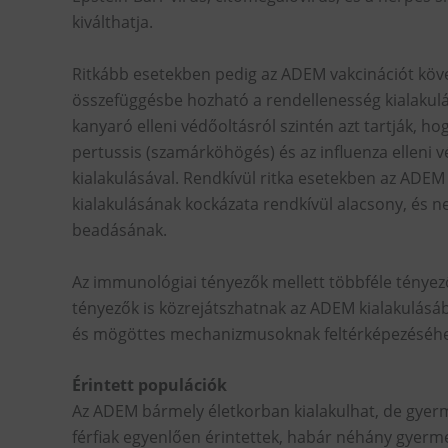
kiválthatja.
Ritkább esetekben pedig az ADEM vakcinációt követ
összefüggésbe hozható a rendellenesség kialakulás
kanyaró elleni védőoltásról szintén azt tartják, h
pertussis (szamárköhögés) és az influenza elleni 
kialakulásával. Rendkívül ritka esetekben az ADEM
kialakulásának kockázata rendkívül alacsony, és n
beadásának.
Az immunológiai tényezők mellett többféle tényező
tényezők is közrejátszhatnak az ADEM kialakulás
és mögöttes mechanizmusoknak feltérképezéséhez
Érintett populációk
Az ADEM bármely életkorban kialakulhat, de gyerm
férfiak egyenlően érintettek, habár néhány gyermek