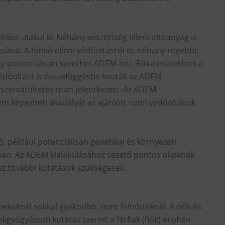
ően alakul ki. Néhány veszettség elleni oltóanyag is
ával. A himlő elleni védőoltásról és néhány régebbi,
ogy potenciálisan vezethet ADEM-hez. Ritka esetekben a
védőoltást is összefüggésbe hozták az ADEM
 szervátültetés után jelentkezett. Az ADEM
em képezheti akadályát az ajánlott rutin védőoltások
, például potenciálisan genetikai és környezeti
ában. Az ADEM kialakulásához vezető pontos okoknak
 további kutatások szükségesek.
ekeknél sokkal gyakoribb, mint felnőtteknél. A nők és
gyógyászati kutatás szerint a férfiak (fiúk) enyhén