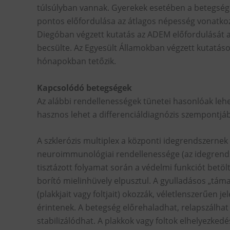
túlsúlyban vannak. Gyerekek esetében a betegség á
pontos előfordulása az átlagos népesség vonatkoz
Diegóban végzett kutatás az ADEM előfordulását a 
becsülte. Az Egyesült Államokban végzett kutatások
hónapokban tetőzik.
Kapcsolódó betegségek
Az alábbi rendellenességek tünetei hasonlóak leh
hasznos lehet a differenciáldiagnózis szempontjáb
A szklerózis multiplex a központi idegrendszernek 
neuroimmunológiai rendellenessége (az idegrends
tisztázott folyamat során a védelmi funkciót betöl
borító mielinhüvely elpusztul. A gyulladásos „táma
(plakkjait vagy foltjait) okozzák, véletlenszerűen 
érintenek. A betegség előrehaladhat, relapszálhat
stabilizálódhat. A plakkok vagy foltok elhelyezkedé