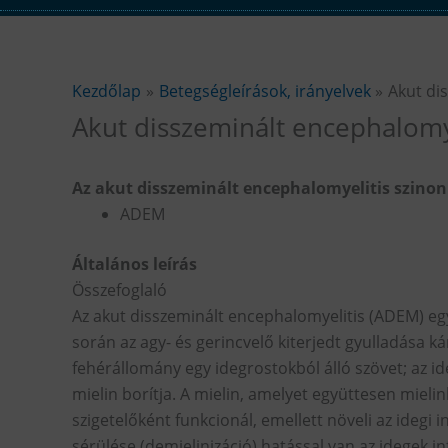
Kezdőlap
Betegségleírások, irányelvek
Akut di
Akut disszeminált encephalomy
Az akut disszeminált encephalomyelitis szino
ADEM
Általános leírás
Összefoglaló
Az akut disszeminált encephalomyelitis (ADEM) e
során az agy- és gerincvelő kiterjedt gyulladása k
fehérállomány egy idegrostokból álló szövet; az id
mielin borítja. A mielin, amelyet együttesen mieli
szigetelőként funkcionál, emellett növeli az idegi 
sérülése (demielinizáció) hatással van az idegek 