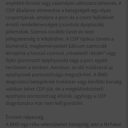
enyhébb formái vagy valamilyen változatai lehetnek. A
CDP általános elnevezése a betegségek egy olyan
csoportjának, amelyre a porc és a csont fejlődését
érintő rendellenességek (csontváz dysplasiák)
jellemzőek. Számos további tünet és testi
jellegzetesség is kifejlődhet. A CDP tipikus tünete a
kisméretű, megkeményedett kálcium szemcsék
létrejötte a hosszú csontok „növekedő részén” vagy
fején (pontozott epiphysisek) vagy a porc egyéb
területein a testben. Azonban, az idő múlásával az
epiphysisek pontozottsága megszűnhet. A BMD
diagnózisú betegeknek tinédzser vagy későbbi korukig
valóban lehet CDP-jük, de a megkülönböztető
epiphysis pontozottság eltűnik, úgyhogy a CDP
diagnózisára már nem kell gondolni.
Érintett népesség
A BMD egy ritka veleszületett betegség, ami a férfiakat