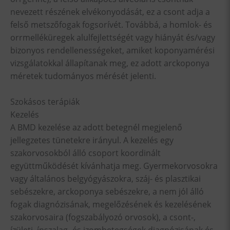
nevezett részének elvékonyodását, ez a csont adja a
felső metszőfogak fogsorívét. Továbbá, a homlok- és
orrmelléküregek alulfejlettségét vagy hiányát és/vagy
bizonyos rendellenességeket, amiket koponyamérési
vizsgálatokkal állapítanak meg, ez adott arckoponya
méretek tudományos mérését jelenti.
Szokásos terápiák
Kezelés
A BMD kezelése az adott betegnél megjelenő
jellegzetes tünetekre irányul. A kezelés egy
szakorvosokból álló csoport koordinált
együttműködését kívánhatja meg. Gyermekorvosokra
vagy általános belgyógyászokra, száj- és plasztikai
sebészekre, arckoponya sebészekre, a nem jól álló
fogak diagnózisának, megelőzésének és kezelésének
szakorvosaira (fogszabályozó orvosok), a csont-,
ízületi, ínszalag- és izombetegségek diagnózisának és