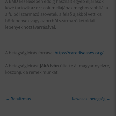
A BMD kezelésében eddig használt egyéb eljárások
közé tartozik az orr columellájának meghoszabbítása
a fülből származó szövetek, a felső ajakból vett kis
bőrlebenyek vagy az orrból származó kétoldali
lebenyek hozzávarrásával.
A betegségleírás forrása:
https://rarediseases.org/
A betegségleírást
Jákó Iván
ültette át magyar nyelvre,
köszönjük a remek munkát!
←
Botulizmus
Kawasaki betegség
→