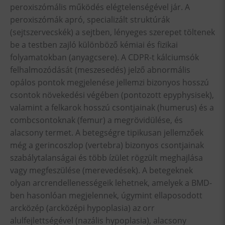
peroxiszómális működés elégtelenségével jár. A
peroxiszómák apró, specializált struktúrák
(sejtszervecskék) a sejtben, lényeges szerepet töltenek
be a testben zajló különböző kémiai és fizikai
folyamatokban (anyagcsere). A CDPR-t kálciumsók
felhalmozódását (meszesedés) jelző abnormális
opálos pontok megjelenése jellemzi bizonyos hosszú
csontok növekedési végében (pontozott epyphysisek),
valamint a felkarok hosszú csontjainak (humerus) és a
combcsontoknak (femur) a megrövidülése, és
alacsony termet. A betegségre tipikusan jellemzőek
még a gerincoszlop (vertebra) bizonyos csontjainak
szabálytalanságai és több ízület rögzült meghajlása
vagy megfeszülése (merevedések). A betegeknek
olyan arcrendellenességeik lehetnek, amelyek a BMD-
ben hasonlóan megjelennek, úgymint ellaposodott
arcközép (arcközépi hypoplasia) az orr
alulfejlettségével (nazális hypoplasia), alacsony