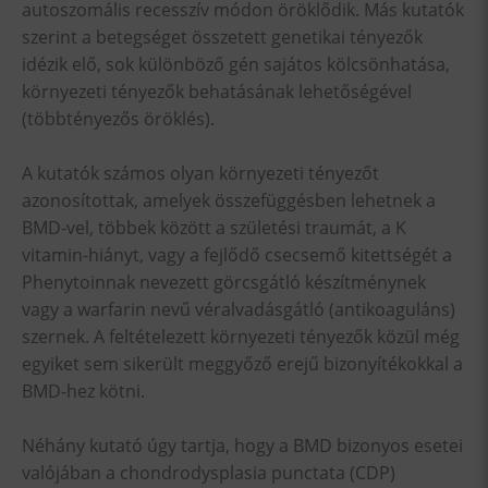
autoszomális recesszív módon öröklődik. Más kutatók
szerint a betegséget összetett genetikai tényezők
idézik elő, sok különböző gén sajátos kölcsönhatása,
környezeti tényezők behatásának lehetőségével
(többtényezős öröklés).
A kutatók számos olyan környezeti tényezőt
azonosítottak, amelyek összefüggésben lehetnek a
BMD-vel, többek között a születési traumát, a K
vitamin-hiányt, vagy a fejlődő csecsemő kitettségét a
Phenytoinnak nevezett görcsgátló készítménynek
vagy a warfarin nevű véralvadásgátló (antikoaguláns)
szernek. A feltételezett környezeti tényezők közül még
egyiket sem sikerült meggyőző erejű bizonyítékokkal a
BMD-hez kötni.
Néhány kutató úgy tartja, hogy a BMD bizonyos esetei
valójában a chondrodysplasia punctata (CDP)