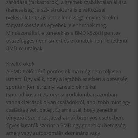
záródása (farkastorok), a szemek szabálytalan állása
(kancsalság), a szív strukturális elváltozásai
(veleszületett szívrendellenesség), enyhe értelmi
fogyatékosság és egyebek jelenhetnek meg.
Mindazonáltal, e tünetek és a BMD közötti pontos
összefüggés nem ismert és e tünetek nem feltétlenül
BMD-re utalnak.
Kiváltó okok
A BMD-t előidéző pontos ok ma még nem teljesen
ismert. Úgy vélik, hogy a legtöbb esetben a betegség
spontán jön létre, nyilvánvaló ok nélkül
(sporadikusan). Az orvosi irodalomban azonban
vannak leírások olyan családokról, ahol több mint egy
családtag volt beteg. Ez arra utal, hogy genetikai
tényezők szerepet játszhatnak bizonyos esetekben.
Egyes kutatók szerint a BMD egy genetikai betegség,
amely vagy autoszomális domináns vagy