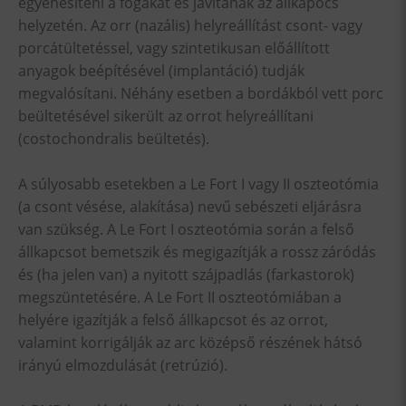
egyenesíteni a fogakat és javítanak az állkapocs
helyzetén. Az orr (nazális) helyreállítást csont- vagy
porcátültetéssel, vagy szintetikusan előállított
anyagok beépítésével (implantáció) tudják
megvalósítani. Néhány esetben a bordákból vett porc
beültetésével sikerült az orrot helyreállítani
(costochondralis beültetés).
A súlyosabb esetekben a Le Fort I vagy II oszteotómia
(a csont vésése, alakítása) nevű sebészeti eljárásra
van szükség. A Le Fort I oszteotómia során a felső
állkapcsot bemetszik és megigazítják a rossz záródás
és (ha jelen van) a nyitott szájpadlás (farkastorok)
megszüntetésére. A Le Fort II oszteotómiában a
helyére igazítják a felső állkapcsot és az orrot,
valamint korrigálják az arc középső részének hátsó
irányú elmozdulását (retrúzió).