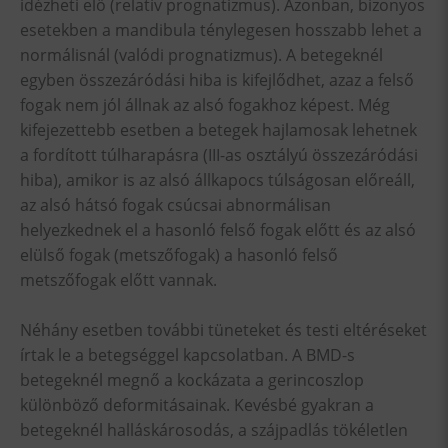
idézheti elő (relatív prognatizmus). Azonban, bizonyos
esetekben a mandibula ténylegesen hosszabb lehet a
normálisnál (valódi prognatizmus). A betegeknél
egyben összezáródási hiba is kifejlődhet, azaz a felső
fogak nem jól állnak az alsó fogakhoz képest. Még
kifejezettebb esetben a betegek hajlamosak lehetnek
a fordított túlharapásra (III-as osztályú összezáródási
hiba), amikor is az alsó állkapocs túlságosan előreáll,
az alsó hátsó fogak csúcsai abnormálisan
helyezkednek el a hasonló felső fogak előtt és az alsó
elülső fogak (metszőfogak) a hasonló felső
metszőfogak előtt vannak.
Néhány esetben további tüneteket és testi eltéréseket
írtak le a betegséggel kapcsolatban. A BMD-s
betegeknél megnő a kockázata a gerincoszlop
különböző deformitásainak. Kevésbé gyakran a
betegeknél halláskárosodás, a szájpadlás tökéletlen