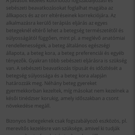
A javasolt kezelés különböző fogszabályozási és
sebészeti beavatkozásokat foglalhat magába az
állkapocs és az orr eltéréseinek korrekciójára. Az
alkalmazásra kerülő terápiás eljárás az egyes
betegeknél eltérő lehet a betegség természetétől és
súlyosságától függően, mint pl. a meglévő anatómiai
rendellenességek, a beteg általános egészségi
állapota, a beteg kora, a beteg preferenciái és egyéb
tényezők. Gyakran több sebészeti eljárásra is szükség
van. A sebészeti beavatkozás típusát és időzítését a
betegség súlyossága és a beteg kora alapján
határozzák meg. Néhány beteg gyereket
gyermekkorban kezeltek, míg másokat nem kezelnek a
késői tinédzser korukig, amely időszakban a csont
növekedése megáll.
Bizonyos betegeknek csak fogszabályozó eszközös, pl.
merevítős kezelésre van szüksége, amivel ki tudják