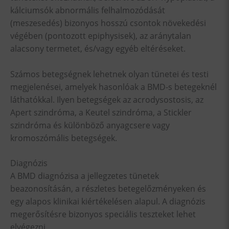
kálciumsók abnormális felhalmozódását
(meszesedés) bizonyos hosszú csontok növekedési
végében (pontozott epiphysisek), az aránytalan
alacsony termetet, és/vagy egyéb eltéréseket.
Számos betegségnek lehetnek olyan tünetei és testi
megjelenései, amelyek hasonlóak a BMD-s betegeknél
láthatókkal. Ilyen betegségek az acrodysostosis, az
Apert szindróma, a Keutel szindróma, a Stickler
szindróma és különböző anyagcsere vagy
kromoszómális betegségek.
Diagnózis
A BMD diagnózisa a jellegzetes tünetek
beazonosításán, a részletes betegelőzményeken és
egy alapos klinikai kiértékelésen alapul. A diagnózis
megerősítésre bizonyos speciális teszteket lehet
elvégezni.