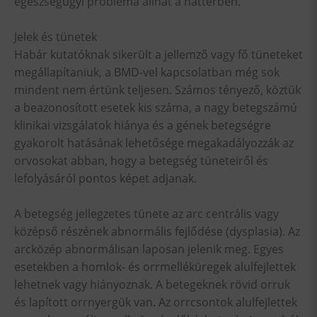
egészségügyi probléma állhat a háttérben.
Jelek és tünetek
Habár kutatóknak sikerült a jellemző vagy fő tüneteket
megállapítaniuk, a BMD-vel kapcsolatban még sok
mindent nem értünk teljesen. Számos tényező, köztük
a beazonosított esetek kis száma, a nagy betegszámú
klinikai vizsgálatok hiánya és a gének betegségre
gyakorolt hatásának lehetősége megakadályozzák az
orvosokat abban, hogy a betegség tüneteiről és
lefolyásáról pontos képet adjanak.
A betegség jellegzetes tünete az arc centrális vagy
középső részének abnormális fejlődése (dysplasia). Az
arcközép abnormálisan laposan jelenik meg. Egyes
esetekben a homlok- és orrmelléküregek alulfejlettek
lehetnek vagy hiányoznak. A betegeknek rövid orruk
és lapított orrnyergük van. Az orrcsontok alulfejlettek