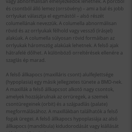
vagy abnormálisan elhelyezkedők lehetnek. A porcból
és csontból álló lemez (orrsövény) – ami a bal és jobb
orrlyukat választja el egymástól – alsó részét
columellának nevezzük. A columella abnormálisan
rövid és az orrlyukak félhold vagy vessző (írásjel)
alakúak. A columella súlyosan rövid formáiban az
orrlyukak háromszög alakúak lehetnek. A felső ajak
hátrafelé dőlhet. A különböző orreltérések ellenére a
szaglás ép marad.
A felső állkapocs (maxilláris csont) alulfejlettsége
(hypoplasia) egy másik jellegzetes tünete a BMD-nek.
A maxillák a felső állkapcsot alkotó nagy csontok,
amelyek hozzájárulnak az orrüregek, a szemek
csontüregeinek (orbit) és a szájpadlás (palate)
megformálásához. A maxillákban találhatók a felső
fogak üregei. A felső állkapocs hypoplasiája az alsó
állkapocs (mandibula) kidudorodását vagy kiállását