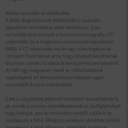
Klinkai tesztelés és előkészítés
A BMD diagnózisának felállításához speciális
képalkotó technikákat lehet alkalmazni. Ezen
technikák közé tartozik a komputertomográfia (CT)
szkennelés és a mágneses rezonanciás képalkotás
(MRI). A CT szkennelés során egy számítógépet és
röntgent használnak arra, hogy felvételt készítsenek
bizonyos szöveti struktúrák keresztmetszeti képeiről.
Az MRI egy mágneses mező és rádióhullámok
segítségével ad keresztmetszeti képeket egyes
szervekből és testi szövetekből.
Ezek a vizsgálatok jellemző tüneteket mutathatnak ki,
pl. annak a csontos kiemelkedésnek az alulfejlettségét
vagy hiányát, ami az orrsövény tövétől nyúlik ki és
csatlakozik a felső állkapocs középső részéhez (elülső
orrgerinc); a felső állkapocs alveoláris csontnak