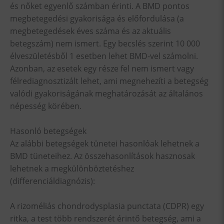
és nőket egyenlő számban érinti. A BMD pontos
megbetegedési gyakorisága és előfordulása (a
megbetegedések éves száma és az aktuális
betegszám) nem ismert. Egy becslés szerint 10 000
élveszületésből 1 esetben lehet BMD-vel számolni.
Azonban, az esetek egy része fel nem ismert vagy
félrediagnosztizált lehet, ami megnehezíti a betegség
valódi gyakoriságának meghatározását az általános
népesség körében.
Hasonló betegségek
Az alábbi betegségek tünetei hasonlóak lehetnek a
BMD tüneteihez. Az összehasonlítások hasznosak
lehetnek a megkülönböztetéshez
(differenciáldiagnózis):
A rizoméliás chondrodysplasia punctata (CDPR) egy
ritka, a test több rendszerét érintő betegség, ami a