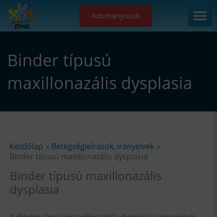
Skip
Adományozok
to
content
Binder típusú
maxillonazális dysplasia
Kezdőlap
Betegségleírások, irányelvek
Binder típusú maxillonazális dysplasia
Binder típusú maxillonazális
dysplasia