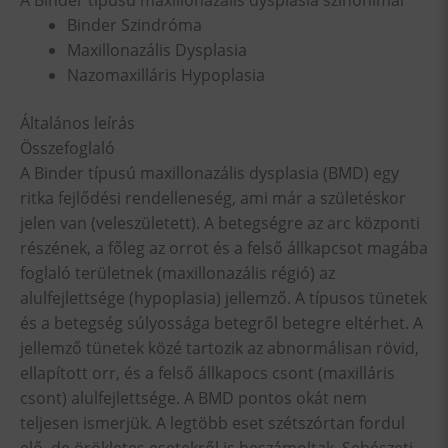
A Binder típusú maxillonazális dysplasia szinonímái
Binder Szindróma
Maxillonazális Dysplasia
Nazomaxilláris Hypoplasia
Általános leírás
Összefoglaló
A Binder típusú maxillonazális dysplasia (BMD) egy
ritka fejlődési rendelleneség, ami már a születéskor
jelen van (veleszületett). A betegségre az arc központi
részének, a főleg az orrot és a felső állkapcsot magába
foglaló területnek (maxillonazális régió) az
alulfejlettsége (hypoplasia) jellemző. A típusos tünetek
és a betegség súlyossága betegről betegre eltérhet. A
jellemző tünetek közé tartozik az abnormálisan rövid,
ellapított orr, és a felső állkapocs csont (maxilláris
csont) alulfejlettsége. A BMD pontos okát nem
teljesen ismerjük. A legtöbb eset szétszórtan fordul