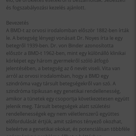
elő, de örökletes esetekről is beszámoltak. Sebészeti
és fogszabályozási kezelés ajánlott.
Bevezetés
A BMD-t az orvosi irodalomban először 1882-ben írták
le. A betegség lényegi vonásait Dr. Noyes írta le egy
betegről 1939-ben. Dr. von Binder azonosította
először a BMD-t 1962-ben, mint egy különálló klinikai
kórképet egy három gyermekről szóló átfogó
jelentésében, a betegség az ő nevét viseli. Vita van
arról az orvosi irodalomban, hogy a BMD egy
szindróma vagy társult betegségekről van szó. A
szindróma tipikusan egy genetikai rendellenesség,
amikor a tünetek egy csoportja következetesen együtt
jelenik meg. Társult betegségek alatt születési
rendellenességek egy nem véletlenszerű együttes
előfordulását értjük, amit számos tényező okozhat,
beleértve a genetikai okokat, és potenciálisan többféle