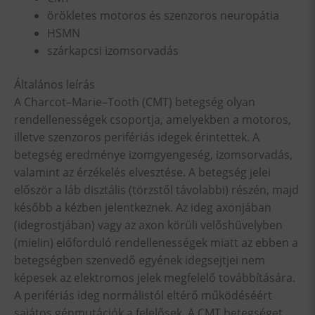
örökletes motoros és szenzoros neuropátia
HSMN
szárkapcsi izomsorvadás
Általános leírás
A Charcot–Marie–Tooth (CMT) betegség olyan
rendellenességek csoportja, amelyekben a motoros,
illetve szenzoros perifériás idegek érintettek. A
betegség eredménye izomgyengeség, izomsorvadás,
valamint az érzékelés elvesztése. A betegség jelei
először a láb disztális (törzstől távolabbi) részén, majd
később a kézben jelentkeznek. Az ideg axonjában
(idegrostjában) vagy az axon körüli velőshüvelyben
(mielin) előforduló rendellenességek miatt az ebben a
betegségben szenvedő egyének idegsejtjei nem
képesek az elektromos jelek megfelelő továbbítására.
A perifériás ideg normálistól eltérő működéséért
sajátos génmutációk a felelősek. A CMT betegséget