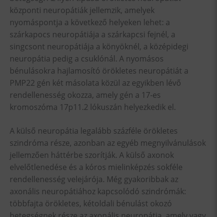
központi neuropátiák jellemzik, amelyek
nyomáspontja a következő helyeken lehet: a
szárkapocs neuropátiája a szárkapcsi fejnél, a
singcsont neuropátiája a könyöknél, a középidegi
neuropátia pedig a csuklónál. A nyomásos
bénulásokra hajlamosító örökletes neuropátiát a
PMP22 gén két másolata közül az egyikben lévő
rendellenesség okozza, amely gén a 17-es
kromoszóma 17p11.2 lókuszán helyezkedik el.
A külső neuropátia legalább százféle örökletes
szindróma része, azonban az egyéb megnyilvánulások
jellemzően háttérbe szorítják. A külső axonok
elvelőtlenedése és a kóros mielinképzés sokféle
rendellenesség velejárója. Még gyakoribbak az
axonális neuropátiához kapcsolódó szindrómák:
többfajta örökletes, kétoldali bénulást okozó
betegségnek része az axonális neuropátia, amely vagy