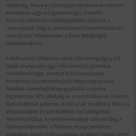
nehézség, illetve a a test egyes részeinek korlátozott
érzékelése vagy mozgathatósága. (További
információkért keresőkifejezésként válassza a
„neuropátia” vagy a „veleszületett hipomielinizációs
neuropátia” kifejezéseket a Ritka Betegségek
Adatbázisában).
A Refsum-kór (fitánsav-raktározási betegség) a zsír-
(lipid) anyagcsere egy ritka recesszív genetikai
rendellenessége, amelyet külső neuropátia,
korlátozott izomkoordinációs képesség (ataxia),
festékes szemideghártya-gyulladás (retinitis
pigmentosa, RP), siketség és a csontokban és a bőrön
lévő elváltozás jellemez. A kórral jár továbbá a fitánsav
vérplazmában és szövetekben való jellegzetes
felhalmozódása. A rendellenességet valószínűleg a
fitánsav-hidroxiláz, a fitánsav anyagcseréjéhez
szükséges enzim hiánya okozza. Jótékony hatású lehet