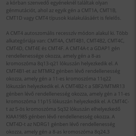
a kórban szenvedő egyéneknél találtak olyan
génmutációt, ahol az egyik gén a CMT1A, CMT1B,
CMT1D vagy CMT4 típusok kialakulásáért is felelős.
A CMT4 autoszomális recesszív módon alakul ki. Több
alkategóriája van: CMT4A, CMT4B1, CMT4B2, CMT4C,
CMT4D, CMT4E és CMT4F. A CMT4A-t a GDAP1 gén
rendellenessége okozza, amely gén a 8-as
kromoszóma 8q13-q21 lókuszán helyezkedik el. A
CMT4B1-et az MTMR2 génben lévő rendellenesség
okozza, amely gén a 11-es kromoszóma 11q22
lókuszán helyezkedik el. A CMT4B2-t a SBF2/MTMR13
génben lévő rendellenesség okozza, amely gén a 11-es
kromoszóma 11p15 lókuszán helyezkedik el. A CMT4C-
t az 5-ös kromoszóma 5q32 lókuszán elhelyezkedő
KIAA1985 génben lévő rendellenesség okozza. A
CMT4D-t az NDRG1 génben lévő rendellenesség
okozza, amely gén a 8-as kromoszóma 8q24.3