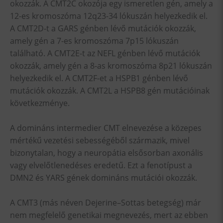
okozzák. A CMT2C okozója egy ismeretlen gén, amely a
12-es kromoszóma 12q23-34 lókuszán helyezkedik el.
A CMT2D-t a GARS génben lévő mutációk okozzák,
amely gén a 7-es kromoszóma 7p15 lókuszán
található. A CMT2E-t az NEFL génben lévő mutációk
okozzák, amely gén a 8-as kromoszóma 8p21 lókuszán
helyezkedik el. A CMT2F-et a HSPB1 génben lévő
mutációk okozzák. A CMT2L a HSPB8 gén mutációinak
következménye.
A domináns intermedier CMT elnevezése a közepes
mértékű vezetési sebességéből származik, mivel
bizonytalan, hogy a neuropátia elsősorban axonális
vagy elvelőtlenedéses eredetű. Ezt a fenotípust a
DMN2 és YARS gének domináns mutációi okozzák.
A CMT3 (más néven Dejerine–Sottas betegség) már
nem megfelelő genetikai megnevezés, mert az ebben