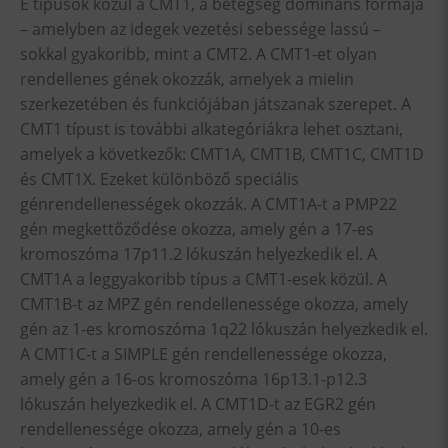
E típusok közül a CMT1, a betegség domináns formája
– amelyben az idegek vezetési sebessége lassú –
sokkal gyakoribb, mint a CMT2. A CMT1-et olyan
rendellenes gének okozzák, amelyek a mielin
szerkezetében és funkciójában játszanak szerepet. A
CMT1 típust is további alkategóriákra lehet osztani,
amelyek a következők: CMT1A, CMT1B, CMT1C, CMT1D
és CMT1X. Ezeket különböző speciális
génrendellenességek okozzák. A CMT1A-t a PMP22
gén megkettőződése okozza, amely gén a 17-es
kromoszóma 17p11.2 lókuszán helyezkedik el. A
CMT1A a leggyakoribb típus a CMT1-esek közül. A
CMT1B-t az MPZ gén rendellenessége okozza, amely
gén az 1-es kromoszóma 1q22 lókuszán helyezkedik el.
A CMT1C-t a SIMPLE gén rendellenessége okozza,
amely gén a 16-os kromoszóma 16p13.1-p12.3
lókuszán helyezkedik el. A CMT1D-t az EGR2 gén
rendellenessége okozza, amely gén a 10-es