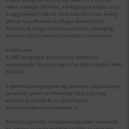
reflex esetleges eltűnése. A betegség terjedése lassú
és egyénenként változó. Az érintettek hosszú évekig
aktívak maradhatnak és átlagos élettartamot
érhetnek el. A legsúlyosabb esetekben a betegség
kiváltotta légzési nehézségek halált is okozhatnak.
Kiváltó okok
A CMT betegséget autoszomális domináns,
autoszomális recesszív vagy X-hez kötött módon lehet
örökölni.
A genetikai betegségeket egy bizonyos tulajdonságra
vonatkozó gének kombinációja határozza meg,
amelyek az anyától és az apától kapott
kromoszómákon helyezkednek el.
Recesszív genetikai rendellenesség akkor következik