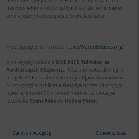
életminőséget javíthatja. Fiatal betegek számára
hasznos lehet az olyan pályaválasztási tanácsadás,
amely számol a betegség előrehaladásával.
A betegségleírás forrása:
https://rarediseases.org/
A betegségfordítás a
BME INYK Tolmács- és
Fordítóképző Központ
tal közösen valósult meg. A
projekt BME-s szakmai vezetője:
Ugrin Zsuzsanna
A betegségleírást
Berta Orsolya
ültette át magyar
nyelvre, köszönjük a remek munkát! A szöveget
lektorálta
Csehi Réka
és
Hollósi Péter
.
←
Canavan betegség
Dracunculosis
→