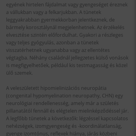
egyének hirtelen fájdalmat vagy gyengeséget éreznek
a vállukban vagy a felkarjukban. A tünetek
leggyakrabban gyermekkorban jelentkeznek, de
bármely korosztálynál megjelenhetnek. Az érzékelés
elvesztése szintén előfordulhat. Gyakori a részleges
vagy teljes gyógyulás, azonban a tünetek
visszatérhetnek ugyanabba vagy az ellentétes
végtagba. Néhány családnál jellegzetes külső vonások
is megfigyelhetőek, például kis testmagasság és közel
ülő szemek.
A veleszületett hipomielinizációs neuropátia
(congenital hypomyelination neuropathy, CHN) egy
neurológiai rendellenesség, amely már a születés
pillanatától fennáll és elégtelen mielinképződéssel jár.
A legfőbb tünetek a következők: légzéssel kapcsolatos
nehézségek, izomgyengeség és -koordinálatlanság,
gyenge izomtónus, reflexek hiánya, járás közbeni