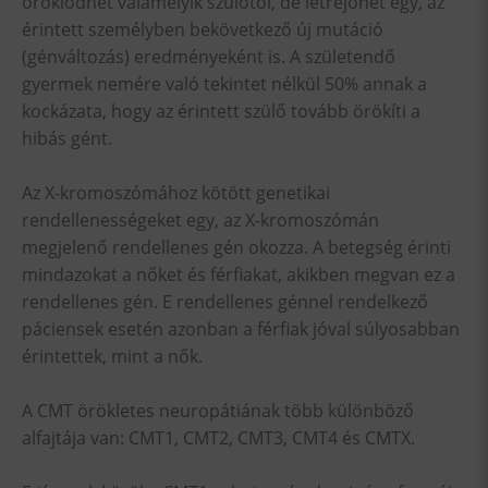
öröklődhet valamelyik szülőtől, de létrejöhet egy, az
érintett személyben bekövetkező új mutáció
(génváltozás) eredményeként is. A születendő
gyermek nemére való tekintet nélkül 50% annak a
kockázata, hogy az érintett szülő tovább örökíti a
hibás gént.
Az X-kromoszómához kötött genetikai
rendellenességeket egy, az X-kromoszómán
megjelenő rendellenes gén okozza. A betegség érinti
mindazokat a nőket és férfiakat, akikben megvan ez a
rendellenes gén. E rendellenes génnel rendelkező
páciensek esetén azonban a férfiak jóval súlyosabban
érintettek, mint a nők.
A CMT örökletes neuropátiának több különböző
alfajtája van: CMT1, CMT2, CMT3, CMT4 és CMTX.