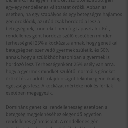
be, amikor az egyén mindkét szülőtől az adott gén
egy-egy rendellenes változatát örökli. Abban az
esetben, ha egy szabályos és egy betegségre hajlamos
gén öröklődik, az utód csak hordozója lesz a
betegségnek, tüneteket nem fog tapasztalni. Két,
rendellenes gént hordozó szülő esetében minden
terhességnél 25% a kockázata annak, hogy genetikai
betegségben szenvedő gyermek születik, és 50%
annak, hogy a szülőkhöz hasonlóan a gyermek is
hordozó lesz. Terhességenként 25% esély van arra,
hogy a gyermek mindkét szülőtől normális géneket
örököl és az adott tulajdonságot tekintve genetikailag
egészséges lesz. A kockázat mértéke nők és férfiak
esetében megegyezik.
Domináns genetikai rendellenesség esetében a
betegség megjelenéséhez elegendő egyetlen
rendellenes génmásolat. A rendellenes gén