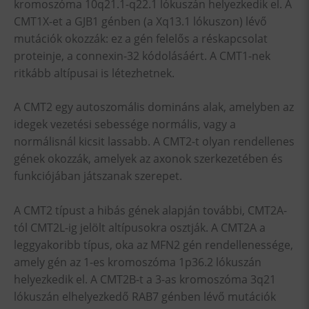
kromoszóma 10q21.1-q22.1 lókuszán helyezkedik el. A
CMT1X-et a GJB1 génben (a Xq13.1 lókuszon) lévő
mutációk okozzák: ez a gén felelős a réskapcsolat
proteinje, a connexin-32 kódolásáért. A CMT1-nek
ritkább altípusai is létezhetnek.
A CMT2 egy autoszomális domináns alak, amelyben az
idegek vezetési sebessége normális, vagy a
normálisnál kicsit lassabb. A CMT2-t olyan rendellenes
gének okozzák, amelyek az axonok szerkezetében és
funkciójában játszanak szerepet.
A CMT2 típust a hibás gének alapján további, CMT2A-
tól CMT2L-ig jelölt altípusokra osztják. A CMT2A a
leggyakoribb típus, oka az MFN2 gén rendellenessége,
amely gén az 1-es kromoszóma 1p36.2 lókuszán
helyezkedik el. A CMT2B-t a 3-as kromoszóma 3q21
lókuszán elhelyezkedő RAB7 génben lévő mutációk