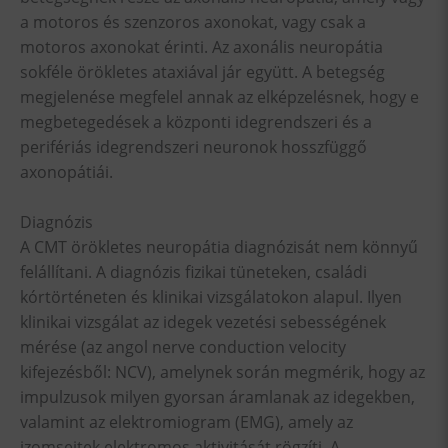
a motoros és szenzoros axonokat, vagy csak a
motoros axonokat érinti. Az axonális neuropátia
sokféle örökletes ataxiával jár együtt. A betegség
megjelenése megfelel annak az elképzelésnek, hogy e
megbetegedések a központi idegrendszeri és a
perifériás idegrendszeri neuronok hosszfüggő
axonopátiái.
Diagnózis
A CMT örökletes neuropátia diagnózisát nem könnyű
felállítani. A diagnózis fizikai tüneteken, családi
kórtörténeten és klinikai vizsgálatokon alapul. Ilyen
klinikai vizsgálat az idegek vezetési sebességének
mérése (az angol nerve conduction velocity
kifejezésből: NCV), amelynek során megmérik, hogy az
impulzusok milyen gyorsan áramlanak az idegekben,
valamint az elektromiogram (EMG), amely az
izomsejtek elektromos aktivitását rögzíti. A