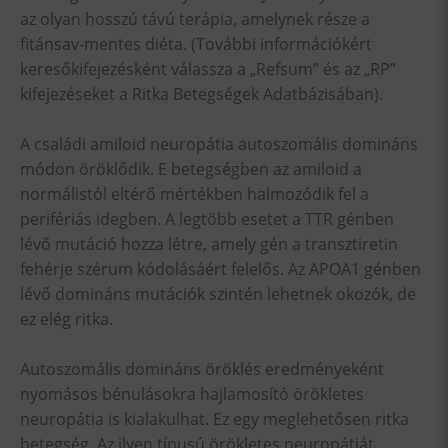
az olyan hosszú távú terápia, amelynek része a
fitánsav-mentes diéta. (További információkért
keresőkifejezésként válassza a „Refsum” és az „RP”
kifejezéseket a Ritka Betegségek Adatbázisában).
A családi amiloid neuropátia autoszomális domináns
módon öröklődik. E betegségben az amiloid a
normálistól eltérő mértékben halmozódik fel a
perifériás idegben. A legtöbb esetet a TTR génben
lévő mutáció hozza létre, amely gén a transztiretin
fehérje szérum kódolásáért felelős. Az APOA1 génben
lévő domináns mutációk szintén lehetnek okozók, de
ez elég ritka.
Autoszomális domináns öröklés eredményeként
nyomásos bénulásokra hajlamosító örökletes
neuropátia is kialakulhat. Ez egy meglehetősen ritka
betegség. Az ilyen típusú örökletes neuropátiát