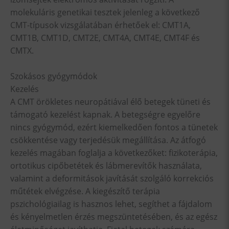
molekuláris genetikai tesztek jelenleg a következő
CMT-típusok vizsgálatában érhetőek el: CMT1A,
CMT1B, CMT1D, CMT2E, CMT4A, CMT4E, CMT4F és
CMTX.
Szokásos gyógymódok
Kezelés
A CMT örökletes neuropátiával élő betegek tüneti és
támogató kezelést kapnak. A betegségre egyelőre
nincs gyógymód, ezért kiemelkedően fontos a tünetek
csökkentése vagy terjedésük megállítása. Az átfogó
kezelés magában foglalja a következőket: fizikoterápia,
ortotikus cipőbetétek és lábmerevítők használata,
valamint a deformitások javítását szolgáló korrekciós
műtétek elvégzése. A kiegészítő terápia
pszichológiailag is hasznos lehet, segíthet a fájdalom
és kényelmetlen érzés megszüntetésében, és az egész