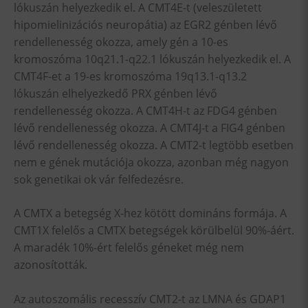
lókuszán helyezkedik el. A CMT4E-t (veleszületett
hipomielinizációs neuropátia) az EGR2 génben lévő
rendellenesség okozza, amely gén a 10-es
kromoszóma 10q21.1-q22.1 lókuszán helyezkedik el. A
CMT4F-et a 19-es kromoszóma 19q13.1-q13.2
lókuszán elhelyezkedő PRX génben lévő
rendellenesség okozza. A CMT4H-t az FDG4 génben
lévő rendellenesség okozza. A CMT4J-t a FIG4 génben
lévő rendellenesség okozza. A CMT2-t legtöbb esetben
nem e gének mutációja okozza, azonban még nagyon
sok genetikai ok vár felfedezésre.
A CMTX a betegség X-hez kötött domináns formája. A
CMT1X felelős a CMTX betegségek körülbelül 90%-áért.
A maradék 10%-ért felelős géneket még nem
azonosították.
Az autoszomális recesszív CMT2-t az LMNA és GDAP1