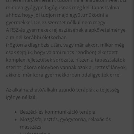
minden gyógypedagógusnak meg kell tapasztalnia
ahhoz, hogy jól tudjon majd együttműködni a
gyermekkel. De ez szeretet nélkül nem megy!
A RSZ-ás gyermekek fejlesztésének alapkövetelménye
a minél korábbi életkorban
(rögtön a diagnózis után, vagy már akkor, mikor még
csak sejtjük, hogy valami nincs rendben) elkezdett
komplex fejlesztések sorozata, hiszen a tapasztalatok
szerint jókora előnyben vannak azok a „rettes” lányok,
akiknél már kora gyermekkorban odafigyeltek erre.
Az alkalmazható/alkalmazandó terápiák a teljesség
igénye nélkül:
Beszéd- és kommunikáció terápia
Mozgásfejlesztés, gyógytorna, relaxációs
masszázs