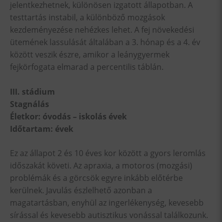
jelentkezhetnek, különösen izgatott állapotban. A
testtartás instabil, a különböző mozgások
kezdeményezése nehézkes lehet. A fej növekedési
ütemének lassulását általában a 3. hónap és a 4. év
között veszik észre, amikor a leánygyermek
fejkörfogata elmarad a percentilis táblán.
III. stádium
Stagnálás
Életkor: óvodás – iskolás évek
Időtartam: évek
Ez az állapot 2 és 10 éves kor között a gyors leromlás
időszakát követi. Az apraxia, a motoros (mozgási)
problémák és a görcsök egyre inkább előtérbe
kerülnek. Javulás észlelhető azonban a
magatartásban, enyhül az ingerlékenység, kevesebb
sírással és kevesebb autisztikus vonással találkozunk.