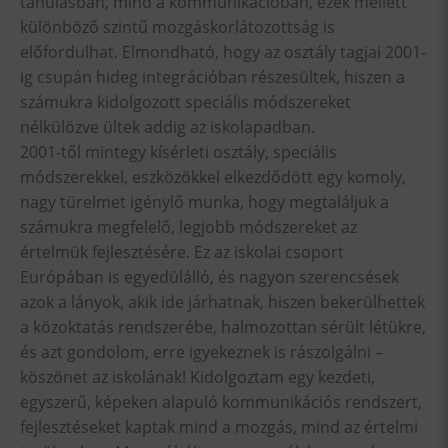
tanulásban, mind a kommunikációban, ezek mellett
különböző szintű mozgáskorlátozottság is
előfordulhat. Elmondható, hogy az osztály tagjai 2001-
ig csupán hideg integrációban részesültek, hiszen a
számukra kidolgozott speciális módszereket
nélkülözve ültek addig az iskolapadban.
2001-től mintegy kísérleti osztály, speciális
módszerekkel, eszközökkel elkezdődött egy komoly,
nagy türelmet igénylő munka, hogy megtaláljuk a
számukra megfelelő, legjobb módszereket az
értelmük fejlesztésére. Ez az iskolai csoport
Európában is egyedülálló, és nagyon szerencsések
azok a lányok, akik ide járhatnak, hiszen bekerülhettek
a közoktatás rendszerébe, halmozottan sérült létükre,
és azt gondolom, erre igyekeznek is rászolgálni –
köszönet az iskolának! Kidolgoztam egy kezdeti,
egyszerű, képeken alapuló kommunikációs rendszert,
fejlesztéseket kaptak mind a mozgás, mind az értelmi