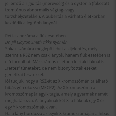
jellemző a rigiditás (merevség) és a dystonia (fokozott
izomtónus abnormális végtag- vagy
törzshelyzetekkel). A pubertás a várható életkorban
kezdődik a legtöbb lánynál.
Rett-szindróma a fiúk esetében
Dr. Jill Clayton Smith cikke nyomán
Sokak számára meglepő lehet a kijelentés, mely
szerint a RSZ nem csak lányok, hanem fiúk esetében is
elő fordulhat. Már számos esetben leírtak fiúknál is
„rettes” tüneteket, de nem bizonyították ezeket
genetikai tesztekkel.
Jól tudjuk, hogy a RSZ-át az X kromoszómán található
hibás gén okozza (MECP2). Az X kromoszóma a
kromoszómapár egyik tagja, amely a gyermek nemét
meghatározza. A lányoknak két X, a fiúknak egy X és
egy Y kromoszómájuk van.
Ha a lány hordozza az egyik X kromoszómáján a hibás