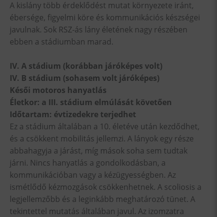
A kislány több érdeklődést mutat környezete iránt,
ébersége, figyelmi köre és kommunikációs készségei
javulnak. Sok RSZ-ás lány életének nagy részében
ebben a stádiumban marad.
IV. A stádium (korábban járóképes volt)
IV. B stádium (sohasem volt járóképes)
Késői motoros hanyatlás
Életkor: a III. stádium elmúlását követően
Időtartam: évtizedekre terjedhet
Ez a stádium általában a 10. életéve után kezdődhet,
és a csökkent mobilitás jellemzi. A lányok egy része
abbahagyja a járást, míg mások soha sem tudtak
járni. Nincs hanyatlás a gondolkodásban, a
kommunikációban vagy a kézügyességben. Az
ismétlődő kézmozgások csökkenhetnek. A scoliosis a
legjellemzőbb és a leginkább meghatározó tünet. A
tekintettel mutatás általában javul. Az izomzatra