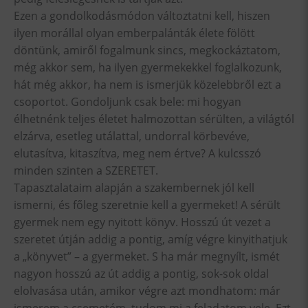
Ezen a gondolkodásmódon változtatni kell, hiszen
ilyen morállal olyan emberpalánták élete fölött
döntünk, amiről fogalmunk sincs, megkockáztatom,
még akkor sem, ha ilyen gyermekekkel foglalkozunk,
hát még akkor, ha nem is ismerjük közelebbről ezt a
csoportot. Gondoljunk csak bele: mi hogyan
élhetnénk teljes életet halmozottan sérülten, a világtól
elzárva, esetleg utálattal, undorral körbevéve,
elutasítva, kitaszítva, meg nem értve? A kulcsszó
minden szinten a SZERETET.
Tapasztalataim alapján a szakembernek jól kell
ismerni, és főleg szeretnie kell a gyermeket! A sérült
gyermek nem egy nyitott könyv. Hosszú út vezet a
szeretet útján addig a pontig, amíg végre kinyithatjuk
a „könyvet” – a gyermeket. S ha már megnyílt, ismét
nagyon hosszú az út addig a pontig, sok-sok oldal
elolvasása után, amikor végre azt mondhatom: már
ismerem a csemetém, tudom mi a feladatom vele. Ezt