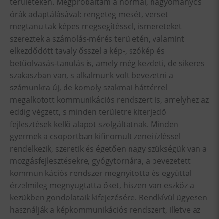
területeken. Megpróbáltam a normál, hagyományos
órák adaptálásával: rengeteg mesét, verset
megtanultak képes megsegítéssel, ismereteket
szereztek a számolás-mérés területén, valamint
elkezdődött tavaly ősszel a kép-, szókép és
betűolvasás-tanulás is, amely még kezdeti, de sikeres
szakaszban van, s alkalmunk volt bevezetni a
számunkra új, de komoly szakmai háttérrel
megalkotott kommunikációs rendszert is, amelyhez az
eddig végzett, s minden területre kiterjedő
fejlesztések kellő alapot szolgáltatnak. Minden
gyermek a csoportban kifinomult zenei ízléssel
rendelkezik, szeretik és égetően nagy szükségük van a
mozgásfejlesztésekre, gyógytornára, a bevezetett
kommunikációs rendszer megnyitotta és egyúttal
érzelmileg megnyugtatta őket, hiszen van eszköz a
kezükben gondolataik kifejezésére. Rendkívül ügyesen
használják a képkommunikációs rendszert, illetve az