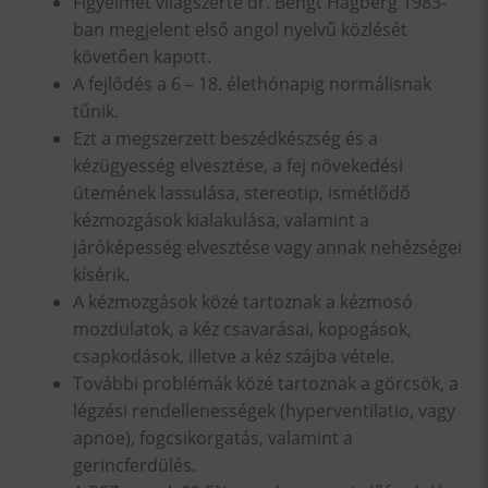
Figyelmet világszerte dr. Bengt Hagberg 1983-
ban megjelent első angol nyelvű közlését
követően kapott.
A fejlődés a 6 – 18. élethónapig normálisnak
tűnik.
Ezt a megszerzett beszédkészség és a
kézügyesség elvesztése, a fej növekedési
ütemének lassulása, stereotip, ismétlődő
kézmozgások kialakulása, valamint a
járóképesség elvesztése vagy annak nehézségei
kísérik.
A kézmozgások közé tartoznak a kézmosó
mozdulatok, a kéz csavarásai, kopogások,
csapkodások, illetve a kéz szájba vétele.
További problémák közé tartoznak a görcsök, a
légzési rendellenességek (hyperventilatio, vagy
apnoe), fogcsikorgatás, valamint a
gerincferdülés.