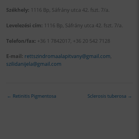
Székhely:
1116 Bp, Sáfrány utca 42. fszt. 7/a.
Levelezési cím:
1116 Bp, Sáfrány utca 42. fszt. 7/a.
Telefon/fax:
+36 1 7842017, +36 20 542 7128
E-mail:
rettszindromaalapitvany@gmail.com
,
szilidanijela@gmail.com
←
Retinitis Pigmentosa
Sclerosis tuberosa
→