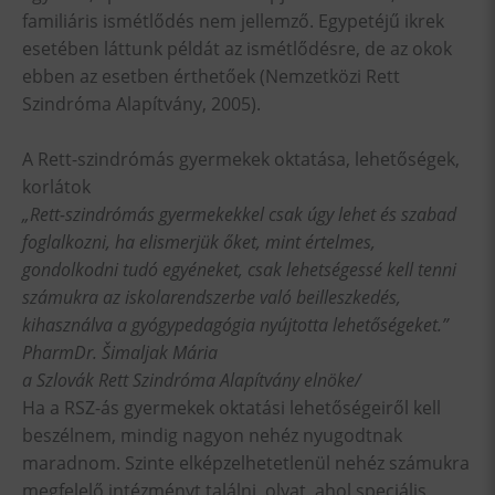
familiáris ismétlődés nem jellemző. Egypetéjű ikrek
esetében láttunk példát az ismétlődésre, de az okok
ebben az esetben érthetőek (Nemzetközi Rett
Szindróma Alapítvány, 2005).
A Rett-szindrómás gyermekek oktatása, lehetőségek,
korlátok
„Rett-szindrómás gyermekekkel csak úgy lehet és szabad
foglalkozni, ha elismerjük őket, mint értelmes,
gondolkodni tudó egyéneket, csak lehetségessé kell tenni
számukra
az
iskolarendszerbe való beilleszkedés,
kihasználva a gyógypedagógia nyújtotta lehetőségeket.”
PharmDr. Šimaljak Mária
a Szlovák Rett Szindróma Alapítvány elnöke/
Ha a RSZ-ás gyermekek oktatási lehetőségeiről kell
beszélnem, mindig nagyon nehéz nyugodtnak
maradnom. Szinte elképzelhetetlenül nehéz számukra
megfelelő intézményt találni, olyat, ahol speciális