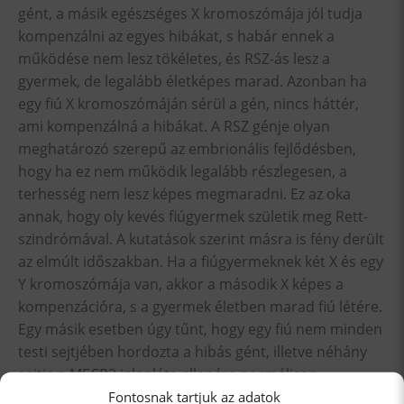
gént, a másik egészséges X kromoszómája jól tudja
kompenzálni az egyes hibákat, s habár ennek a
működése nem lesz tökéletes, és RSZ-ás lesz a
gyermek, de legalább életképes marad. Azonban ha
egy fiú X kromoszómáján sérül a gén, nincs háttér,
ami kompenzálná a hibákat. A RSZ génje olyan
meghatározó szerepű az embrionális fejlődésben,
hogy ha ez nem működik legalább részlegesen, a
terhesség nem lesz képes megmaradni. Ez az oka
annak, hogy oly kevés fiúgyermek születik meg Rett-
szindrómával. A kutatások szerint másra is fény derült
az elmúlt időszakban. Ha a fiúgyermeknek két X és egy
Y kromoszómája van, akkor a második X képes a
kompenzációra, s a gyermek életben marad fiú létére.
Egy másik esetben úgy tűnt, hogy egy fiú nem minden
testi sejtjében hordozta a hibás gént, illetve néhány
sejtje a MECP2 jelenléte ellenére normálisan
működött, s ez tette lehetővé a túlélést számára. Ezt
Fontosnak tartjuk az adatok