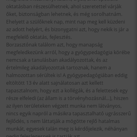
oktatásban részesülhetnek, ahol szeretettel várják
őket, biztonságban lehetnek, és még sorolhatnám.
Ehelyett a szülőknek nap, mint nap meg kell küzdeni
az adott helyért, és bizonygatni azt, hogy nekik is jár a
megfelelő oktatás, fejlesztés.
Borzasztónak találom azt, hogy manapság
megfeledkezünk arról, hogy a gyógypedagógia körébe
nemcsak a tanulásban akadályozottak, és az
értelmileg akadályozottak tartoznak, hanem a
halmozottan sérültek is! A gyógypedagógiában eddig
eltöltött 13 év alatt sajnálatosan azt kellett
tapasztalnom, hogy ezt a kollégák, és a felettesek egy
része elfeledi (az állam is a törvényhozásnál…), hiszen
az ilyen területeken végzett munka nem látványos,
nincs egyik napról a másikra tapasztalható ugrásszerű
fejlődés, s nem láttatják a mögötte rejlő hatalmas
munkát, egyesek talán meg is kérdőjelezik, néhányan
pedig feleslegesnek is tartják azt.