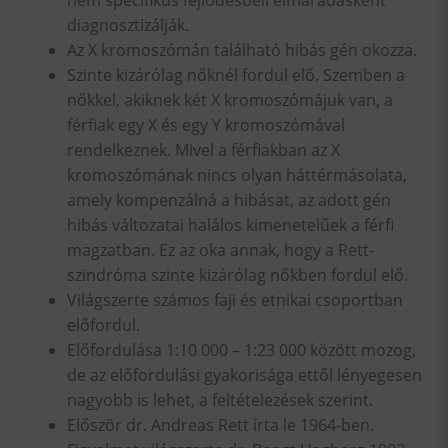
nem specifikus fejlődésbeli elmaradásként
diagnosztizálják.
Az X kromoszómán található hibás gén okozza.
Szinte kizárólag nőknél fordul elő. Szemben a
nőkkel, akiknek két X kromoszómájuk van, a
férfiak egy X és egy Y kromoszómával
rendelkeznek. Mivel a férfiakban az X
kromoszómának nincs olyan háttérmásolata,
amely kompenzálná a hibásat, az adott gén
hibás változatai halálos kimenetelűek a férfi
magzatban. Ez az oka annak, hogy a Rett-
szindróma szinte kizárólag nőkben fordul elő.
Világszerte számos faji és etnikai csoportban
előfordul.
Előfordulása 1:10 000 – 1:23 000 között mozog,
de az előfordulási gyakorisága ettől lényegesen
nagyobb is lehet, a feltételezések szerint.
Először dr. Andreas Rett írta le 1964-ben.