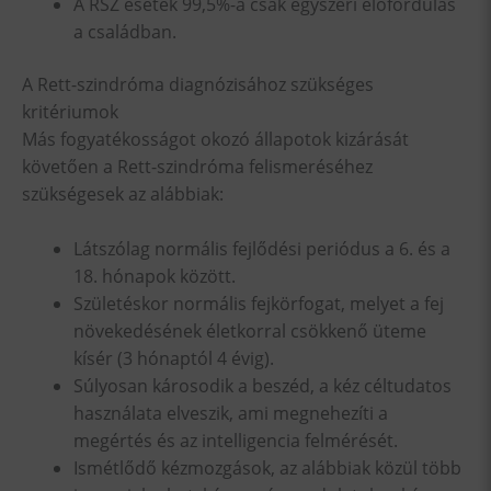
A RSZ esetek 99,5%-a csak egyszeri előfordulás
a családban.
A Rett-szindróma diagnózisához szükséges
kritériumok
Más fogyatékosságot okozó állapotok kizárását
követően a Rett-szindróma felismeréséhez
szükségesek az alábbiak:
Látszólag normális fejlődési periódus a 6. és a
18. hónapok között.
Születéskor normális fejkörfogat, melyet a fej
növekedésének életkorral csökkenő üteme
kísér (3 hónaptól 4 évig).
Súlyosan károsodik a beszéd, a kéz céltudatos
használata elveszik, ami megnehezíti a
megértés és az intelligencia felmérését.
Ismétlődő kézmozgások, az alábbiak közül több