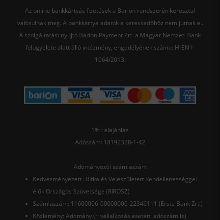
Az online bankkártyás fizetések a Barion rendszerén keresztül
valósulnak meg. A bankkártya adatok a kereskedőhöz nem jutnak el.
A szolgáltatást nyújtó Barion Payment Zrt. a Magyar Nemzeti Bank
felügyelete alatt álló intézmény, engedélyének száma: H-EN-I-
1064/2013.
1% Felajánlás
Adószám: 18192328-1-42
Adományozói számlaszám
Kedvezményezett : Ritka és Veleszületett Rendellenességgel
élők Országos Szövetsége (RIROSZ)
Számlaszám: 11600006-00000000-22346111 (Erste Bank Zrt.)
Közlemény: Adomány (+ vállalkozás esetén: adószám is)