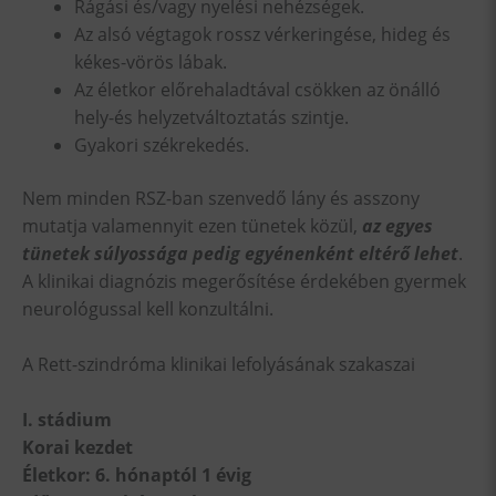
Rágási és/vagy nyelési nehézségek.
Az alsó végtagok rossz vérkeringése, hideg és
kékes-vörös lábak.
Az életkor előrehaladtával csökken az önálló
hely-és helyzetváltoztatás szintje.
Gyakori székrekedés.
Nem minden RSZ-ban szenvedő lány és asszony
mutatja valamennyit ezen tünetek közül,
az egyes
tünetek súlyossága pedig egyénenként eltérő lehet
.
A klinikai diagnózis megerősítése érdekében gyermek
neurológussal kell konzultálni.
A Rett-szindróma klinikai lefolyásának szakaszai
I. stádium
Korai kezdet
Életkor: 6. hónaptól 1 évig