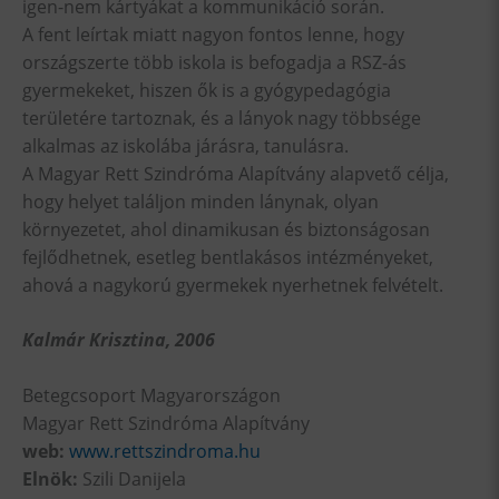
igen-nem kártyákat a kommunikáció során.
A fent leírtak miatt nagyon fontos lenne, hogy
országszerte több iskola is befogadja a RSZ-ás
gyermekeket, hiszen ők is a gyógypedagógia
területére tartoznak, és a lányok nagy többsége
alkalmas az iskolába járásra, tanulásra.
A Magyar Rett Szindróma Alapítvány alapvető célja,
hogy helyet találjon minden lánynak, olyan
környezetet, ahol dinamikusan és biztonságosan
fejlődhetnek, esetleg bentlakásos intézményeket,
ahová a nagykorú gyermekek nyerhetnek felvételt.
Kalmár Krisztina, 2006
Betegcsoport Magyarországon
Magyar Rett Szindróma Alapítvány
web:
www.rettszindroma.hu
Elnök:
Szili Danijela