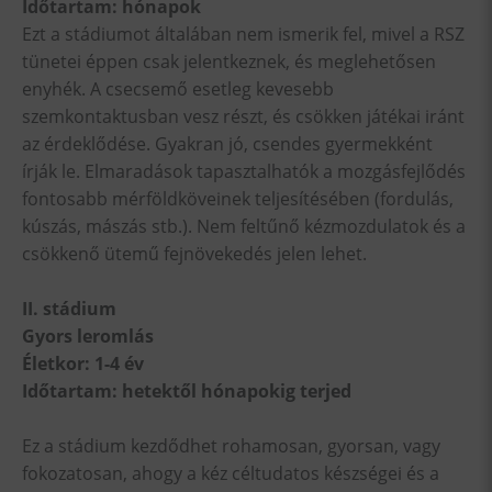
Időtartam: hónapok
Ezt a stádiumot általában nem ismerik fel, mivel a RSZ
tünetei éppen csak jelentkeznek, és meglehetősen
enyhék. A csecsemő esetleg kevesebb
szemkontaktusban vesz részt, és csökken játékai iránt
az érdeklődése. Gyakran jó, csendes gyermekként
írják le. Elmaradások tapasztalhatók a mozgásfejlődés
fontosabb mérföldköveinek teljesítésében (fordulás,
kúszás, mászás stb.). Nem feltűnő kézmozdulatok és a
csökkenő ütemű fejnövekedés jelen lehet.
II. stádium
Gyors leromlás
Életkor: 1-4 év
Időtartam: hetektől hónapokig terjed
Ez a stádium kezdődhet rohamosan, gyorsan, vagy
fokozatosan, ahogy a kéz céltudatos készségei és a