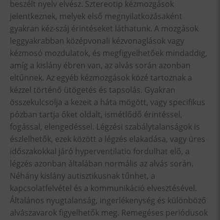
beszélt nyelv elvész. Sztereotip kézmozgások
jelentkeznek, melyek első megnyilatkozásaként
gyakran kéz-száj érintéseket láthatunk. A mozgások
leggyakrabban középvonali kézvonaglások vagy
kézmosó mozdulatok, és megfigyelhetőek mindaddig,
amíg a kislány ébren van, az alvás során azonban
eltűnnek. Az egyéb kézmozgások közé tartoznak a
kézzel történő ütögetés és tapsolás. Gyakran
összekulcsolja a kezeit a háta mögött, vagy specifikus
pózban tartja őket oldalt, ismétlődő érintéssel,
fogással, elengedéssel. Légzési szabálytalanságok is
észlelhetők, ezek között a légzés elakadása, vagy üres
időszakokkal járó hyperventilatio fordulhat elő, a
légzés azonban általában normális az alvás során.
Néhány kislány autisztikusnak tűnhet, a
kapcsolatfelvétel és a kommunikáció elvesztésével.
Általános nyugtalanság, ingerlékenység és különböző
alvászavarok figyelhetők meg. Remegéses periódusok