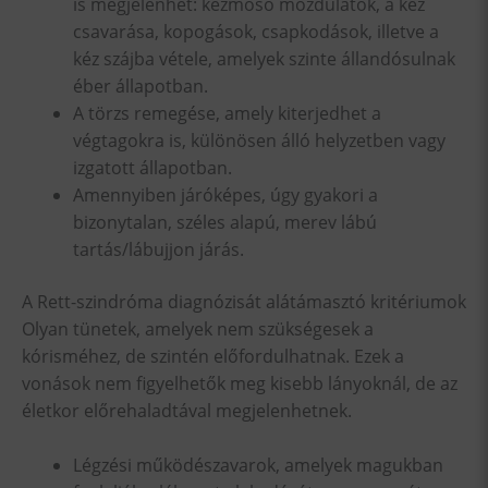
is megjelenhet: kézmosó mozdulatok, a kéz
csavarása, kopogások, csapkodások, illetve a
kéz szájba vétele, amelyek szinte állandósulnak
éber állapotban.
A törzs remegése, amely kiterjedhet a
végtagokra is, különösen álló helyzetben vagy
izgatott állapotban.
Amennyiben járóképes, úgy gyakori a
bizonytalan, széles alapú, merev lábú
tartás/lábujjon járás.
A Rett-szindróma diagnózisát alátámasztó kritériumok
Olyan tünetek, amelyek nem szükségesek a
kórisméhez, de szintén előfordulhatnak. Ezek a
vonások nem figyelhetők meg kisebb lányoknál, de az
életkor előrehaladtával megjelenhetnek.
Légzési működészavarok, amelyek magukban