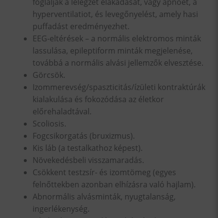
foglalják a lélegzet elakadását, vagy apnoét, a
hyperventilatiot, és levegőnyelést, amely hasi
puffadást eredményezhet.
EEG-eltérések – a normális elektromos minták
lassulása, epileptiform minták megjelenése,
továbbá a normális alvási jellemzők elvesztése.
Görcsök.
Izommerevség/spaszticitás/ízületi kontraktúrák
kialakulása és fokozódása az életkor
előrehaladtával.
Scoliosis.
Fogcsikorgatás (bruxizmus).
Kis láb (a testalkathoz képest).
Növekedésbeli visszamaradás.
Csökkent testzsír- és izomtömeg (egyes
felnőttekben azonban elhízásra való hajlam).
Abnormális alvásminták, nyugtalanság,
ingerlékenység.