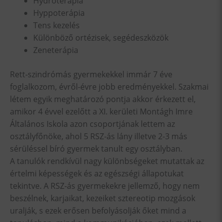
Hydroterápia
Hyppoterápia
Tens kezelés
Különböző ortézisek, segédeszközök
Zeneterápia
Rett-szindrómás gyermekekkel immár 7 éve
foglalkozom, évről-évre jobb eredményekkel. Szakmai
létem egyik meghatározó pontja akkor érkezett el,
amikor 4 évvel ezelőtt a XI. kerületi Montágh Imre
Általános Iskola azon csoportjának lettem az
osztályfőnöke, ahol 5 RSZ-ás lány illetve 2-3 más
sérüléssel bíró gyermek tanult egy osztályban.
A tanulók rendkívül nagy különbségeket mutattak az
értelmi képességek és az egészségi állapotukat
tekintve. A RSZ-ás gyermekekre jellemző, hogy nem
beszélnek, karjaikat, kezeiket sztereotip mozgások
uralják, s ezek erősen befolyásolják őket mind a