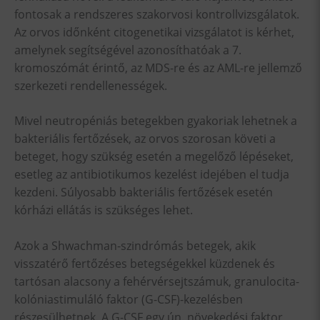
fontosak a rendszeres szakorvosi kontrollvizsgálatok.
Az orvos időnként citogenetikai vizsgálatot is kérhet,
amelynek segítségével azonosíthatóak a 7.
kromoszómát érintő, az MDS-re és az AML-re jellemző
szerkezeti rendellenességek.
Mivel neutropéniás betegekben gyakoriak lehetnek a
bakteriális fertőzések, az orvos szorosan követi a
beteget, hogy szükség esetén a megelőző lépéseket,
esetleg az antibiotikumos kezelést idejében el tudja
kezdeni. Súlyosabb bakteriális fertőzések esetén
kórházi ellátás is szükséges lehet.
Azok a Shwachman-szindrómás betegek, akik
visszatérő fertőzéses betegségekkel küzdenek és
tartósan alacsony a fehérvérsejtszámuk, granulocita-
kolóniastimuláló faktor (G-CSF)-kezelésben
részesülhetnek. A G-CSF egy ún. növekedési faktor,