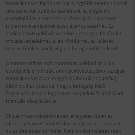
rendellenesen fejlődhet. Bár a legtöbb esetben ennek
nincsenek káros következményei, az elégtelen
csontfejlődés a combcsont (femur) és a sípcsont
(tibia) növekedésének lassulásához vezethet. Ez
csökkentheti például a combízület vagy a térdízület
mozgásterjedelmét, a láb rövidülhet, az ízületek
merevebbek lesznek, végül a beteg sántítani kezd.
A tünetek ritkán más csontokat, például az ujjak
csontjait is érinthetik, aminek következtében az ujjak
rendellenes módon meggörbülnek (klinodaktília).
Előfordulhat továbbá, hogy a betegség késői
fogzással, illetve a fogak nem megfelelő fejlődésével
(dentális diszplázia) jár.
Shwachman-szindrómában jellegzetes tünet az
alacsony termet. Születéskor az újszülött hossza és
súlya általában normális. Nem sokkal születés után