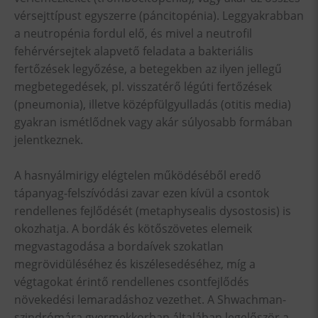
vérsejttípust egyszerre (páncitopénia). Leggyakrabban
a neutropénia fordul elő, és mivel a neutrofil
fehérvérsejtek alapvető feladata a bakteriális
fertőzések legyőzése, a betegekben az ilyen jellegű
megbetegedések, pl. visszatérő légúti fertőzések
(pneumonia), illetve középfülgyulladás (otitis media)
gyakran ismétlődnek vagy akár súlyosabb formában
jelentkeznek.
A hasnyálmirigy elégtelen működéséből eredő
tápanyag-felszívódási zavar ezen kívül a csontok
rendellenes fejlődését (metaphysealis dysostosis) is
okozhatja. A bordák és kötőszövetes elemeik
megvastagodása a bordaívek szokatlan
megrövidüléséhez és kiszélesedéséhez, míg a
végtagokat érintő rendellenes csontfejlődés
növekedési lemaradáshoz vezethet. A Shwachman-
szindrómára gyermekkorban általában legelőször a