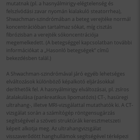
mutatnak (pl. a hasnyálmirigy-elégtelenség és
felszívódási zavar nyomán kialakuló steatorrhea),
Shwachman-szindrómában a beteg verejtéke normál
koncentrációban tartalmaz sókat, míg cisztás
fibrózisban a verejték sókoncentrációja
megemelkedett. (A betegséggel kapcsolatban további
információkat a „Hasonló betegségek” című
bekezdésben talál.)
A Shwachman-szindrómával járó egyéb lehetséges
elváltozások különböző képalkotó eljárásokkal
deríthetők fel. A hasnyálmirigy elváltozásai, pl. zsíros
átalakulása (pankreatikus lipomatózis) CT-, hasüregi
ultrahang-, illetve MRI-vizsgálattal mutathatók ki. A CT-
vizsgálat során a számítógép röntgensugárzás
segítségével a szöveti struktúrák keresztmetszeti
képeit alkotja meg. Az ultrahangvizsgálat
visszaverődött hanghullámok segítségével térképezi