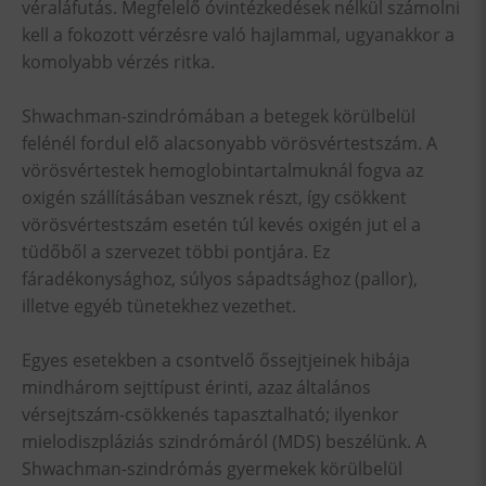
véraláfutás. Megfelelő óvintézkedések nélkül számolni
kell a fokozott vérzésre való hajlammal, ugyanakkor a
komolyabb vérzés ritka.
Shwachman-szindrómában a betegek körülbelül
felénél fordul elő alacsonyabb vörösvértestszám. A
vörösvértestek hemoglobintartalmuknál fogva az
oxigén szállításában vesznek részt, így csökkent
vörösvértestszám esetén túl kevés oxigén jut el a
tüdőből a szervezet többi pontjára. Ez
fáradékonysághoz, súlyos sápadtsághoz (pallor),
illetve egyéb tünetekhez vezethet.
Egyes esetekben a csontvelő őssejtjeinek hibája
mindhárom sejttípust érinti, azaz általános
vérsejtszám-csökkenés tapasztalható; ilyenkor
mielodiszpláziás szindrómáról (MDS) beszélünk. A
Shwachman-szindrómás gyermekek körülbelül