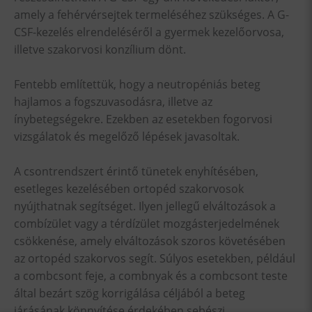
amely a fehérvérsejtek termeléséhez szükséges. A G-
CSF-kezelés elrendeléséről a gyermek kezelőorvosa,
illetve szakorvosi konzílium dönt.
Fentebb említettük, hogy a neutropéniás beteg
hajlamos a fogszuvasodásra, illetve az
ínybetegségekre. Ezekben az esetekben fogorvosi
vizsgálatok és megelőző lépések javasoltak.
A csontrendszert érintő tünetek enyhítésében,
esetleges kezelésében ortopéd szakorvosok
nyújthatnak segítséget. Ilyen jellegű elváltozások a
combízület vagy a térdízület mozgásterjedelmének
csökkenése, amely elváltozások szoros követésében
az ortopéd szakorvos segít. Súlyos esetekben, például
a combcsont feje, a combnyak és a combcsont teste
által bezárt szög korrigálása céljából a beteg
járásának könnyítése érdekében sebészi