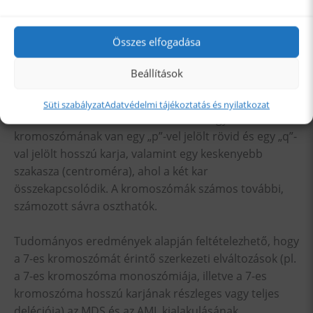
A kromoszómák a szervezet minden sejtjében a
Összes elfogadása
sejtmagban találhatók, és az egyén öröklődő
jellegeiért felelnek. A kromoszómapárokat 1-től 22-ig
Beállítások
számozzuk, továbbá a 23. kromoszómapárt X, illetve Y
betűvel jelöljük. Férfiakban egy X- és egy Y-, nőkben
Süti szabályzat
Adatvédelmi tájékoztatás és nyilatkozat
két X-kromoszóma található. Minden egyes
kromoszómának van egy „p”-vel jelölt rövid és egy „q”-
val jelölt hosszú karja, valamint egy keskenyebb
szakasza (centroméra), ahol a két kar
összekapcsolódik. A kromoszómák számos további,
számozott sávra oszthatók.
Tudományos eredmények alapján feltételezhető, hogy
a 7-es kromoszómát érintő szerkezeti elváltozások (pl.
a 7-es kromoszóma monoszómiája, illetve a 7-es
kromoszóma hosszú karjának részleges vagy teljes
deléciója) az MDS és az AML kialakulásának