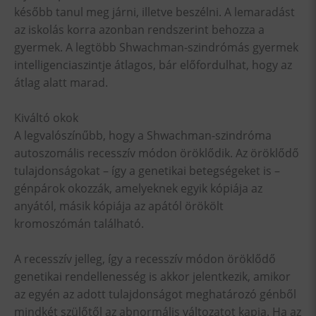
később tanul meg járni, illetve beszélni. A lemaradást
az iskolás korra azonban rendszerint behozza a
gyermek. A legtöbb Shwachman-szindrómás gyermek
intelligenciaszintje átlagos, bár előfordulhat, hogy az
átlag alatt marad.
Kiváltó okok
A legvalószínűbb, hogy a Shwachman-szindróma
autoszomális recesszív módon öröklődik. Az öröklődő
tulajdonságokat – így a genetikai betegségeket is –
génpárok okozzák, amelyeknek egyik kópiája az
anyától, másik kópiája az apától örökölt
kromoszómán található.
A recesszív jelleg, így a recesszív módon öröklődő
genetikai rendellenesség is akkor jelentkezik, amikor
az egyén az adott tulajdonságot meghatározó génből
mindkét szülőtől az abnormális változatot kapja. Ha az