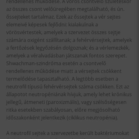
rendellenes működése. A vörös csontvelő születéskor
az összes csont velőüregében megtalálható, és ún.
őssejteket tartalmaz. Ezek az őssejtek a vér sejtes
elemeivé képesek fejlődni: kialakulnak a
vörösvértestek, amelyek a szervezet összes sejtje
számára oxigént szállítanak; a fehérvérsejtek, amelyek
a fertőzések legyőzésén dolgoznak; és a vérlemezkék,
amelyek a véralvadásban játszanak fontos szerepet.
Shwachman-szindróma esetén a csontvelő
rendellenes működése miatt a vérsejtek csökkent
termelődése tapasztalható. A legtöbb esetben a
neutrofil típusú fehérvérsejtek száma csökken. Ezt az
állapotot neutropéniának hívjuk, amely lehet krónikus
jellegű, átmeneti (paroxizmális), vagy szélsőségesen
ritka esetekben szabályosan, előre megjósolható
időszakonként jelentkezik (ciklikus neutropénia).
A neutrofil sejtek a szervezetbe került baktériumokat