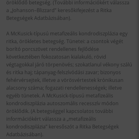
öröklődő betegség. (További információkért válassza
a „Johanson–Blizzard” keresőkifejezést a Ritka
Betegségek Adatbázisában).
A McKusick-típusú metafizeális kondrodiszplázia egy
ritka, örökletes betegség. Tünetei: a csontok végét
borító porcszövet rendellenes fejlődése
következtében fokozatosan kialakuló, rövid
végtagokkal járó törpenövés; szokatlanul vékony szálú
és ritka haj; tápanyag-felszívódási zavar; bizonyos
fehérvérsejtek, illetve a vörösvértestek krónikusan
alacsony száma; fogazati rendellenességek; illetve
egyéb tünetek. A McKusick-típusú metafizeális
kondrodiszplázia autoszomális recesszív módon
öröklődik. (A betegséggel kapcsolatos további
információkért válassza a „metafizeális
kondrodiszplázia” keresőszót a Ritka Betegségek
Adatbázisában).