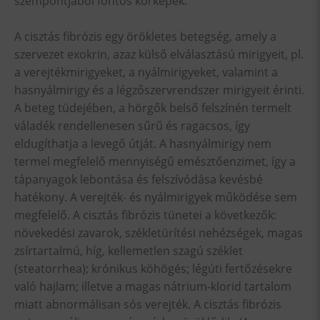
szempontjából fontos kórképek:
A cisztás fibrózis egy örökletes betegség, amely a
szervezet exokrin, azaz külső elválasztású mirigyeit, pl.
a verejtékmirigyeket, a nyálmirigyeket, valamint a
hasnyálmirigy és a légzőszervrendszer mirigyeit érinti.
A beteg tüdejében, a hörgők belső felszínén termelt
váladék rendellenesen sűrű és ragacsos, így
eldugíthatja a levegő útját. A hasnyálmirigy nem
termel megfelelő mennyiségű emésztőenzimet, így a
tápanyagok lebontása és felszívódása kevésbé
hatékony. A verejték- és nyálmirigyek működése sem
megfelelő. A cisztás fibrózis tünetei a következők:
növekedési zavarok, székletürítési nehézségek, magas
zsírtartalmú, híg, kellemetlen szagú széklet
(steatorrhea); krónikus köhögés; légúti fertőzésekre
való hajlam; illetve a magas nátrium-klorid tartalom
miatt abnormálisan sós verejték. A cisztás fibrózis