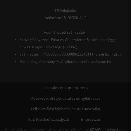
1% Felajánlás
Adószám: 18192328-1-42
Adományozói számlaszám
Kedvezményezett : Ritka és Veleszületett Rendellenességgel
élők Országos Szövetsége (RIROSZ)
Számlaszám: 11600006-00000000-22346111 (Erste Bank Zrt.)
Közlemény: Adomány (+ vállalkozás esetén: adószám is)
Hivatalos dokumentumok
Adatvédelmi tájékoztatás és nyilatkozat
Felhasználási feltételek és süti használat
Süti (Cookie) szabályzat
Impresszum
Köszönjük a segítséget honlapunk létrejöttében:
KPMG
•
1A Hosting
•