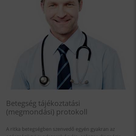
Betegség tájékoztatási
(megmondási) protokoll
A ritka betegségben szenvedő egyén gyakran az