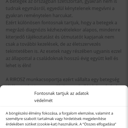
A betegek az országban szétszórtan, gyakran nem is
tudnak egymásról, egyedül kénytelenek megvívni a
gyakran reménytelen harcukat.
Ezért különösen fontosnak tartjuk, hogy a betegek a
megrázó diagnózis kézhezvételekor alapos, mindenre
kiterjedő tájékoztatást és útmutatót kapjanak nem
csak a további kezelések, de az életszervezés
tekintetében is. Az esetek nagy részében ugyanis ezzel
az állapottal a családoknak hosszú évig együtt kell és
lehet is élni!
A RIROSZ munkacsoportja ezért vállalta egy betegség
tájékoztatási (megmondási) protokoll kidolgozását és
Fontosnak tartjuk az adatok
az ehhez kapcsolódó szakorvosképzés elindítását.
védelmét
További információ és segéddokumentumok
A böngészési élmény fokozása, a forgalom elemzése, valamint a
találhatók a
projekt honlapján
.
személyre szabott tartalmak vagy hirdetések megjelenítése
érdekében sütiket (cookie-kat) használunk. A “Összes elfogadása”