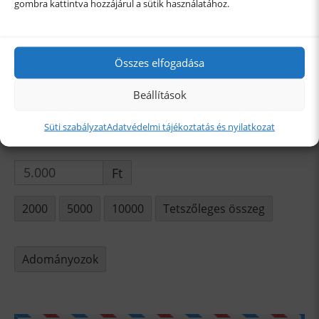
gombra kattintva hozzájárul a sütik használatához.
←
POLKA Projekt
EUROPLAN (EUROTERV)
Összes elfogadása
Projekt
→
Beállítások
Süti szabályzat
Adatvédelmi tájékoztatás és nyilatkozat
Ft
2000
5000
10000
Tetszőleges összeg
Adományozok