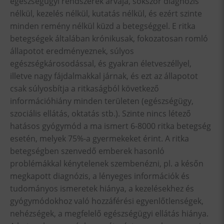
egészségügyi rendszerek árvája, sokszor diagnózis
nélkül, kezelés nélkül, kutatás nélkül, és ezért szinte
minden remény nélkül küzd a betegséggel. E ritka
betegségek általában krónikusak, fokozatosan romló
állapotot eredményeznek, súlyos
egészségkárosodással, és gyakran életveszéllyel,
illetve nagy fájdalmakkal járnak, és ezt az állapotot
csak súlyosbítja a ritkaságból következő
információhiány minden területen (egészségügy,
szociális ellátás, oktatás stb.). Szinte nincs létező
hatásos gyógymód a ma ismert 6-8000 ritka betegség
esetén, melyek 75%-a gyermekeket érint. A ritka
betegségben szenvedő emberek hasonló
problémákkal kénytelenek szembenézni, pl. a későn
megkapott diagnózis, a lényeges információk és
tudományos ismeretek hiánya, a kezelésekhez és
gyógymódokhoz való hozzáférési egyenlőtlenségek,
nehézségek, a megfelelő egészségügyi ellátás hiánya.