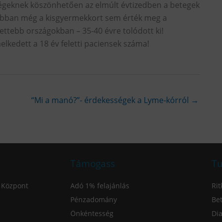
ségeknek köszönhetően az elmúlt évtizedben a betegek
orábban még a kisgyermekkort sem érték meg a
lettebb országokban – 35-40 évre tolódott ki!
lkedett a 18 év feletti paciensek száma!
“Mi a manó?”- érdekességek a Lyme-kórról
→
Támogass
Tu
 Központ
Adó 1% felajánlás
Rit
Pénzadomány
Bet
Önkéntesség
Dia