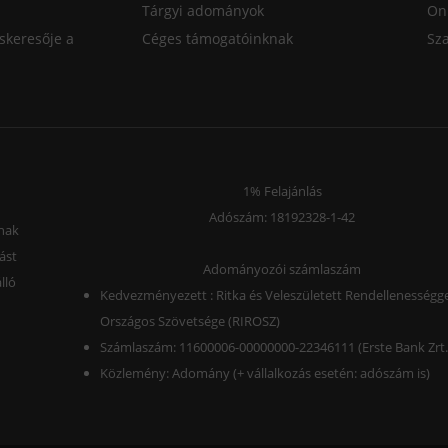
Tárgyi adományok
On
skeresője a
Céges támogatóinknak
Sz
1% Felajánlás
Adószám: 18192328-1-42
lnak
ást
Adományozói számlaszám
lló
Kedvezményezett : Ritka és Veleszületett Rendellenességge
Országos Szövetsége (RIROSZ)
Számlaszám: 11600006-00000000-22346111 (Erste Bank Zrt.
Közlemény: Adomány (+ vállalkozás esetén: adószám is)