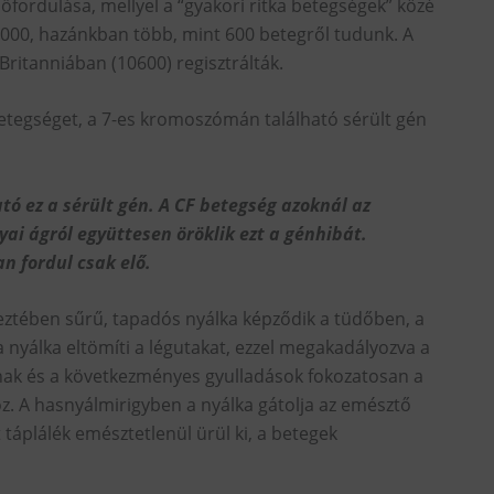
lőfordulása, mellyel a “gyakori ritka betegségek” közé
 000, hazánkban több, mint 600 betegről tudunk. A
ritanniában (10600) regisztrálták.
 betegséget, a 7-es kromoszómán található sérült gén
 ez a sérült gén. A CF betegség azoknál az
yai ágról együttesen öröklik ezt a génhibát.
n fordul csak elő.
eztében sűrű, tapadós nyálka képződik a tüdőben, a
nyálka eltömíti a légutakat, ezzel megakadályozva a
knak és a következményes gyulladások fokozatosan a
z. A hasnyálmirigyben a nyálka gátolja az emésztő
táplálék emésztetlenül ürül ki, a betegek