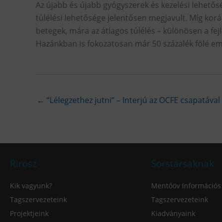
Az újabb és újabb gyógyszerek és kezelési lehető
túlélési lehetősége jelentősen megjavult. Míg k
betegek, mára az átlagos túlélés – különösen a fej
Hazánkban is fokozatosan már 50 százalék fölé eme
←
“Lélegzethez jutni” – Interjú az OCFE csapatával
Rirosz
Sorstársaknak
Kik vagyunk?
Mentőöv Információs
Tagszervezeteink
Tagszervezeteink
Projektjeink
Kiadványaink