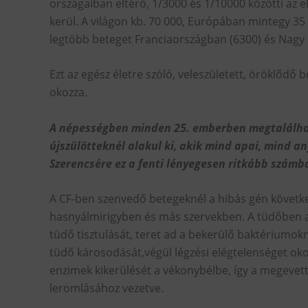
országaiban eltérő, 1/3000 és 1/10000 közötti az e
kerül. A világon kb. 70 000, Európában mintegy 35
legtöbb beteget Franciaországban (6300) és Nagy B
Ezt az egész életre szóló, veleszületett, öröklődő
okozza.
A népességben minden 25. emberben megtalálható
újszülötteknél alakul ki, akik mind apai, mind an
Szerencsére ez a fenti lényegesen ritkább számba
A CF-ben szenvedő betegeknél a hibás gén követk
hasnyálmirigyben és más szervekben. A tüdőben a 
tüdő tisztulását, teret ad a bekerülő baktériumo
tüdő károsodását,végül légzési elégtelenséget oko
enzimek kikerülését a vékonybélbe, így a megevett 
leromlásához vezetve.