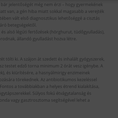
– bár jelentőségét még nem érzi – hogy gyermekének
iatt van, a gén hiba miatt sokkal magasabb a verejték
ében vált első diagnosztikus lehetőséggé a cisztás
járó betegségektől.
és alsó légúti fertőzések (hörghurut, tüdőgyulladás),
odnak, állandó gyulladást hozva létre.
 tölti ki. A szájon át szedett és inhalált gyógyszerek,
egész testet edző torna minimum 2 órát vesz igénybe. A
k), és kiürítésére, a hasnyálmirigy enzimeinek
yozására törekednek. Az antibiotikumos kezeléssel
 Fontos a továbbiakban a helyes étrend kialakítása,
ógytápszerekkel. Súlyos fokú étvágytalanság és
nda vagy gasztrosztoma segítségével lehet a