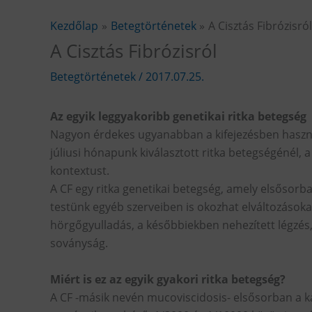
Kezdőlap
Betegtörténetek
A Cisztás Fibrózisró
A Cisztás Fibrózisról
Betegtörténetek
/
2017.07.25.
Az egyik leggyakoribb genetikai ritka betegség
Nagyon érdekes ugyanabban a kifejezésben használ
júliusi hónapunk kiválasztott ritka betegségénél, a
kontextust.
A CF egy ritka genetikai betegség, amely elsősorba
testünk egyéb szerveiben is okozhat elváltozások
hörgőgyulladás, a későbbiekben nehezített légzés,
soványság.
Miért is ez az egyik gyakori ritka betegség?
A CF -másik nevén mucoviscidosis- elsősorban a k