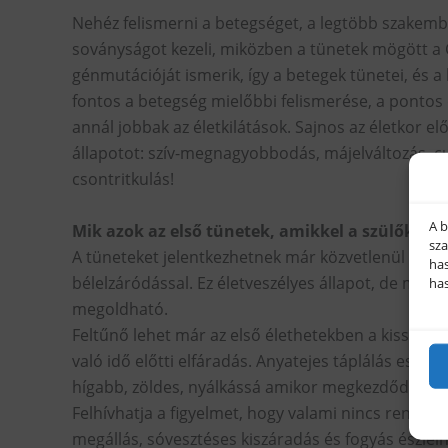
Nehéz felismerni a betegséget, a legtöbb szakem
soványságot kezeli, miközben a tünetek mögött a 
génmutációját ismerik, így a betegek tünetei, és a
fontos a betegség mielőbbi felismerése, a pontos 
annál jobbak az életkilátások. Sajnos az életkor 
állapotot: szív-megnagyobbodás, májelváltozás, c
csontritkulás!
A b
Mik azok az első tünetek, amikkel a szülők ta
sza
A tüneteket jelentkezhetnek már közvetlenül a szü
has
bélelzáródással. Ez életveszélyes állapot, de megf
ha
megoldható.
Feltűnő lehet már az első élethetekben a kissé sz
való idő előtti elfáradás. Anyatejes táplálás eseté
hígabb, zöldes, nyálkássá amikor megkezdődik a h
Felhívhatja a figyelmet, hogy valami nincs rendben
megállás, sóvesztéses kiszáradás és fogyás észlelh