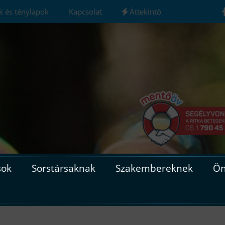
ák és ténylapok
Kapcsolat
Áttekintő
sok
Sorstársaknak
Szakembereknek
Ön