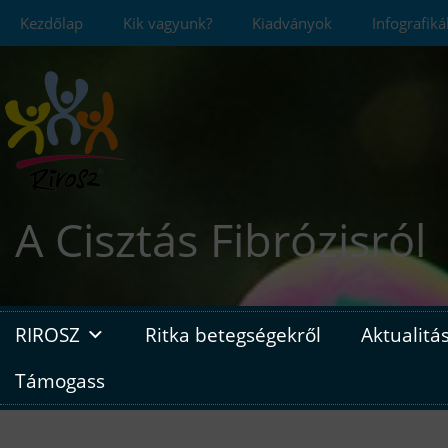
Skip
Kezdőlap
Kik vagyunk?
Kiadványok
Infografik
to
content
A Cisztás Fibrózisról
RIROSZ
Ritka betegségekről
Aktualitá
Támogass