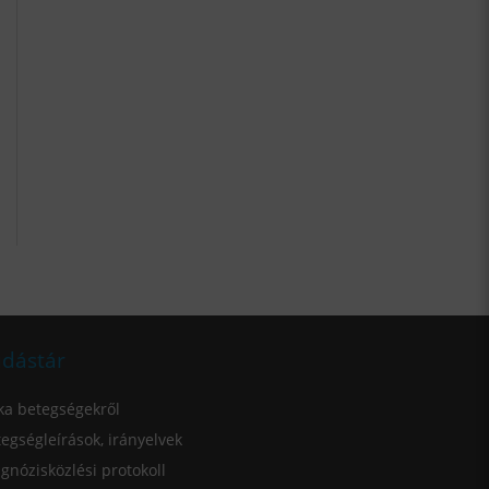
dástár
ka betegségekről
egségleírások, irányelvek
gnózisközlési protokoll