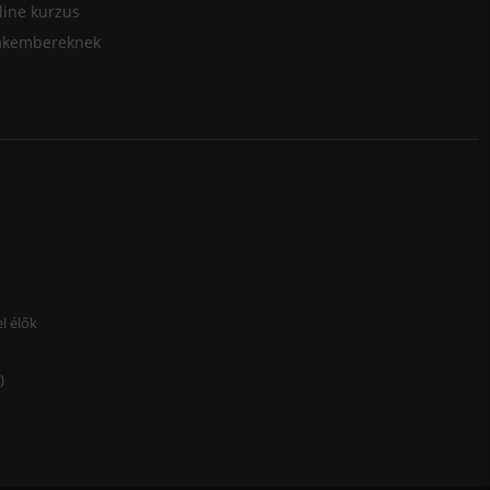
line kurzus
akembereknek
l élők
)