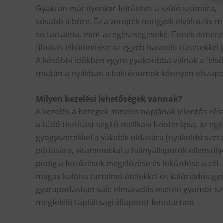
Gyakran már ilyenkor feltűnhet a szülő számára, 
sósabb a bőre. Ez a verejték mirigyek elváltozás m
só tartalma, mint az egészségeseké. Ennek ismeret
fibrózis elkülönítése az egyéb hasonló tünetekkel 
A későbbi időkben egyre gyakoribbá válnak a felső 
miután a nyákban a baktériumok könnyen elszapor
Milyen kezelési lehetőségek vannak?
A kezelés a betegek minden napjának jelentős részét
a tüdő tisztítást segítő mellkasi fizioterápia, az 
gyógyszerekkel a váladék oldására (nyákoldó szere
pótlására, vitaminokkal a hiányállapotok ellensúl
pedig a fertőzések megelőzése és leküzdése a cél.
magas kalória tartalmú ételekkel és kalóriadús gy
gyarapodásban való elmaradás esetén gyomor szo
megfelelő tápláltsági állapotot fenntartani.