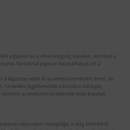
l
ni a gyakori és a ritka betegség szavakat, azonban a
 cisztás fibrózisnál jogosan használhatjuk ezt a
n a légzőszerveket és az emésztőrendszert érinti, de
at. Tünetként legjellemzőbb a krónikus köhögés,
 valamint az emésztési problémák miatt kialakult
aukázusi népcsoport betegsége, a világ különböző